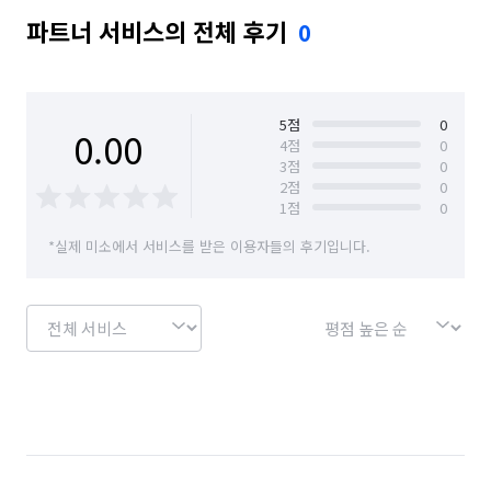
파트너 서비스의 전체 후기
0
5
점
0
0.00
4
점
0
3
점
0
2
점
0
1
점
0
*실제 미소에서 서비스를 받은 이용자들의 후기입니다.