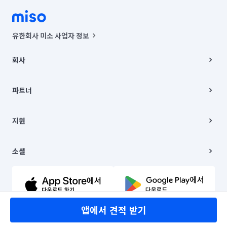
유한회사 미소 사업자 정보
사업자등록번호 : 291-87-00271 | 인허가번호 : 2016-3220163-14-5-
00019 |
회사
통신판매신고번호 : 2024-서울종로-1400(공정거래위원회 정보) |
대표이사 : CHING VICTOR COLUMBIA RHEE
회사소개
주소 | 본사: 서울특별시 종로구 율곡로 6(중학동, 트윈트리빌딩) B동 5층
채용
파트너
컨택센터 : 서울특별시 종로구 수송동 율곡로 24, 7층, 8층 미소
블로그
유한회사 미소는 통신판매중개자이며, 통신판매의 당사자가 아닙니다.
파트너 지원
상품, 상품정보, 거래에 관한 의무와 책임은 거래당사자에게 있습니다.
이사
지원
언론 보도 관련 문의:
contact@getmiso.com
이사 청소/입주 청소
대표번호: 1577-8808
고객센터
© 유한회사 미소. Miso, Inc. All Rights Reserved.
이용약관
소셜
개인정보처리방침
파트너 위치정보 이용약관
링크드인
문의하기
유튜브
앱에서 견적 받기