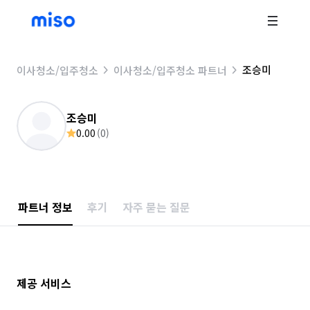
조승미
이사청소/입주청소
이사청소/입주청소 파트너
조승미
0.00
(
0
)
파트너 정보
후기
자주 묻는 질문
제공 서비스