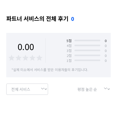
파트너 서비스의 전체 후기
0
5
점
0
0.00
4
점
0
3
점
0
2
점
0
1
점
0
*실제 미소에서 서비스를 받은 이용자들의 후기입니다.