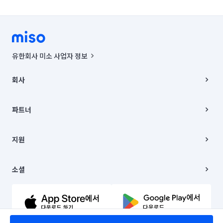
유한회사 미소 사업자 정보
사업자등록번호 : 291-87-00271 | 인허가번호 : 2016-3220163-14-5-
00019 |
회사
통신판매신고번호 : 2024-서울종로-1400(공정거래위원회 정보) |
대표이사 : CHING VICTOR COLUMBIA RHEE
회사소개
주소 | 본사: 서울특별시 종로구 율곡로 6(중학동, 트윈트리빌딩) B동 5층
채용
파트너
컨택센터 : 서울특별시 종로구 수송동 율곡로 24, 7층, 8층 미소
블로그
유한회사 미소는 통신판매중개자이며, 통신판매의 당사자가 아닙니다.
파트너 지원
상품, 상품정보, 거래에 관한 의무와 책임은 거래당사자에게 있습니다.
이사
지원
언론 보도 관련 문의:
contact@getmiso.com
이사 청소/입주 청소
대표번호: 1577-8808
고객센터
© 유한회사 미소. Miso, Inc. All Rights Reserved.
이용약관
소셜
개인정보처리방침
파트너 위치정보 이용약관
링크드인
문의하기
유튜브