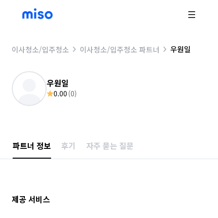
우원일
이사청소/입주청소
이사청소/입주청소 파트너
우원일
0.00
(
0
)
파트너 정보
후기
자주 묻는 질문
제공 서비스