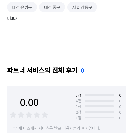
대전 유성구
대전 중구
서울 강동구
더보기
서울 광진구
서울 송파구
서울 중랑구
파트너 서비스의 전체 후기
0
5
점
0
0.00
4
점
0
3
점
0
2
점
0
1
점
0
*실제 미소에서 서비스를 받은 이용자들의 후기입니다.