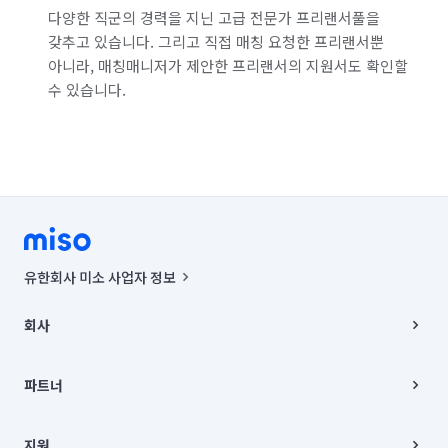
다양한 직군의 경력을 지닌 고급 전문가 프리랜서풀을
갖추고 있습니다. 그리고 직접 매칭 요청한 프리랜서뿐
아니라, 매칭매니저가 제안한 프리랜서의 지원서도 확인할
수 있습니다.
유한회사 미소 사업자 정보
사업자등록번호 : 291-87-00271 | 인허가번호 : 2016-3220163-14-5-
00019 |
회사
통신판매신고번호 : 2024-서울종로-1400(공정거래위원회 정보) |
대표이사 : CHING VICTOR COLUMBIA RHEE
회사소개
주소 | 본사: 서울특별시 종로구 율곡로 6(중학동, 트윈트리빌딩) B동 5층
채용
파트너
컨택센터 : 서울특별시 종로구 수송동 율곡로 24, 7층, 8층 미소
블로그
유한회사 미소는 통신판매중개자이며, 통신판매의 당사자가 아닙니다.
파트너 지원
상품, 상품정보, 거래에 관한 의무와 책임은 거래당사자에게 있습니다.
이사
지원