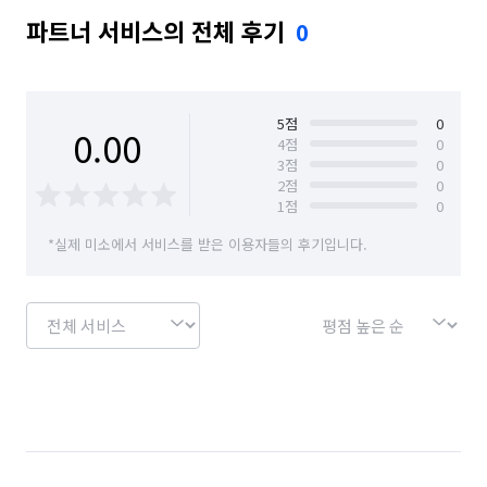
파트너 서비스의 전체 후기
0
5
점
0
0.00
4
점
0
3
점
0
2
점
0
1
점
0
*실제 미소에서 서비스를 받은 이용자들의 후기입니다.