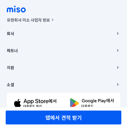
유한회사 미소 사업자 정보
사업자등록번호 : 291-87-00271 | 인허가번호 : 2016-3220163-14-5-
00019 |
회사
통신판매신고번호 : 2024-서울종로-1400(공정거래위원회 정보) |
대표이사 : CHING VICTOR COLUMBIA RHEE
회사소개
주소 | 본사: 서울특별시 종로구 율곡로 6(중학동, 트윈트리빌딩) B동 5층
채용
파트너
컨택센터 : 서울특별시 종로구 수송동 율곡로 24, 7층, 8층 미소
블로그
유한회사 미소는 통신판매중개자이며, 통신판매의 당사자가 아닙니다.
파트너 지원
상품, 상품정보, 거래에 관한 의무와 책임은 거래당사자에게 있습니다.
이사
지원
언론 보도 관련 문의:
contact@getmiso.com
이사 청소/입주 청소
대표번호: 1577-8808
고객센터
© 유한회사 미소. Miso, Inc. All Rights Reserved.
이용약관
소셜
개인정보처리방침
파트너 위치정보 이용약관
링크드인
문의하기
유튜브
앱에서 견적 받기