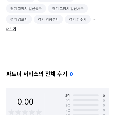
경기 고양시 일산동구
경기 고양시 일산서구
경기 김포시
경기 의정부시
경기 파주시
더보기
서울 강북구
서울 강서구
서울 마포구
서울 성북구
서울 용산구
인천 계양구
인천 부평구
인천 서구
파트너 서비스의 전체 후기
0
5
점
0
0.00
4
점
0
3
점
0
2
점
0
1
점
0