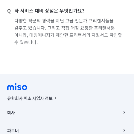
타 서비스 대비 장점은 무엇인가요?
다양한 직군의 경력을 지닌 고급 전문가 프리랜서풀을
갖추고 있습니다. 그리고 직접 매칭 요청한 프리랜서뿐
아니라, 매칭매니저가 제안한 프리랜서의 지원서도 확인할
수 있습니다.
유한회사 미소 사업자 정보
사업자등록번호 : 291-87-00271 | 인허가번호 : 2016-3220163-14-5-
00019 |
회사
통신판매신고번호 : 2024-서울종로-1400(공정거래위원회 정보) |
대표이사 : CHING VICTOR COLUMBIA RHEE
회사소개
주소 | 본사: 서울특별시 종로구 율곡로 6(중학동, 트윈트리빌딩) B동 5층
채용
파트너