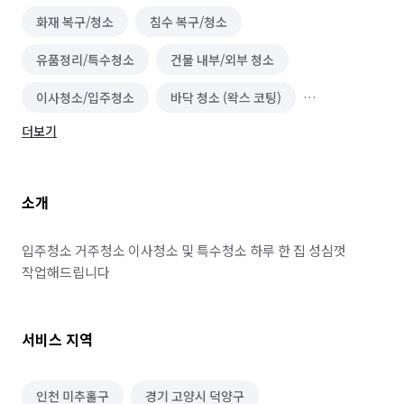
화재 복구/청소
침수 복구/청소
유품정리/특수청소
건물 내부/외부 청소
이사청소/입주청소
바닥 청소 (왁스 코팅)
더보기
건물 관리(종합/시설/행정/경비)
곰팡이 제거
소개
입주청소 거주청소 이사청소 및 특수청소 하루 한 집 성심껏 
작업해드립니다
서비스 지역
인천 미추홀구
경기 고양시 덕양구