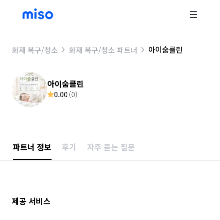
아이숨클린
화재 복구/청소
화재 복구/청소 파트너
아이숨클린
0.00
(
0
)
파트너 정보
후기
자주 묻는 질문
제공 서비스