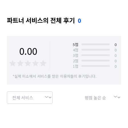
파트너 서비스의 전체 후기
0
5
점
0
0.00
4
점
0
3
점
0
2
점
0
1
점
0
*실제 미소에서 서비스를 받은 이용자들의 후기입니다.