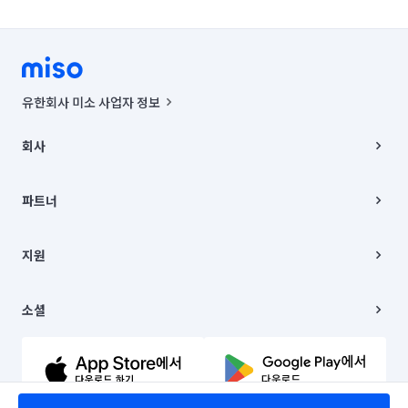
유한회사 미소 사업자 정보
사업자등록번호 : 291-87-00271 | 인허가번호 : 2016-3220163-14-5-
00019 |
회사
통신판매신고번호 : 2024-서울종로-1400(공정거래위원회 정보) |
대표이사 : CHING VICTOR COLUMBIA RHEE
회사소개
주소 | 본사: 서울특별시 종로구 율곡로 6(중학동, 트윈트리빌딩) B동 5층
채용
파트너
컨택센터 : 서울특별시 종로구 수송동 율곡로 24, 7층, 8층 미소
블로그
유한회사 미소는 통신판매중개자이며, 통신판매의 당사자가 아닙니다.
파트너 지원
상품, 상품정보, 거래에 관한 의무와 책임은 거래당사자에게 있습니다.
이사
지원
언론 보도 관련 문의:
contact@getmiso.com
이사 청소/입주 청소
대표번호: 1577-8808
고객센터
© 유한회사 미소. Miso, Inc. All Rights Reserved.
이용약관
소셜
개인정보처리방침
파트너 위치정보 이용약관
링크드인
문의하기
유튜브