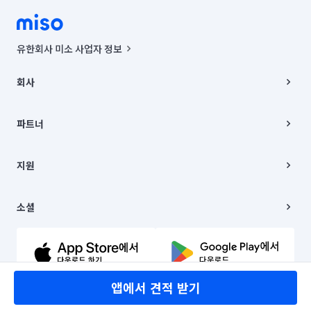
유한회사 미소 사업자 정보
사업자등록번호 : 291-87-00271 | 인허가번호 : 2016-3220163-14-5-
00019 |
회사
통신판매신고번호 : 2024-서울종로-1400(공정거래위원회 정보) |
대표이사 : CHING VICTOR COLUMBIA RHEE
회사소개
주소 | 본사: 서울특별시 종로구 율곡로 6(중학동, 트윈트리빌딩) B동 5층
채용
파트너
컨택센터 : 서울특별시 종로구 수송동 율곡로 24, 7층, 8층 미소
블로그
유한회사 미소는 통신판매중개자이며, 통신판매의 당사자가 아닙니다.
파트너 지원
상품, 상품정보, 거래에 관한 의무와 책임은 거래당사자에게 있습니다.
이사
지원
언론 보도 관련 문의:
contact@getmiso.com
이사 청소/입주 청소
대표번호: 1577-8808
고객센터
© 유한회사 미소. Miso, Inc. All Rights Reserved.
이용약관
소셜
개인정보처리방침
파트너 위치정보 이용약관
링크드인
문의하기
유튜브
앱에서 견적 받기