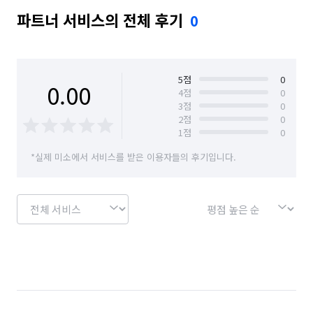
파트너 서비스의 전체 후기
0
5
점
0
0.00
4
점
0
3
점
0
2
점
0
1
점
0
*실제 미소에서 서비스를 받은 이용자들의 후기입니다.