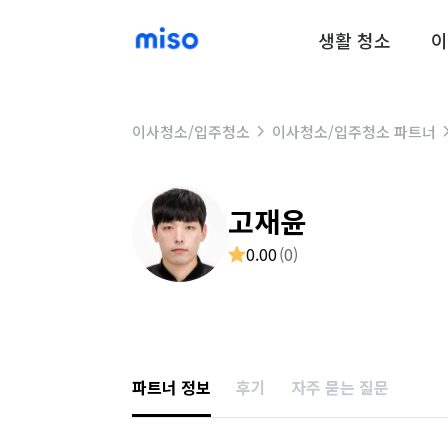
생활 청소
이
이사청소/입주청소
이사청소/입주청소 파트너
고재윤
0.00
(
0
)
파트너 정보
후기
자주 묻는 질문