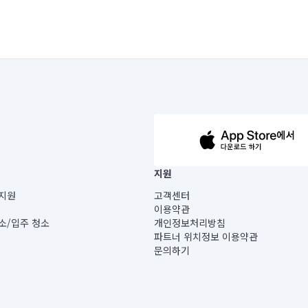
63-14-5-00019 |
지원
보) |
지원
고객센터
빌딩) B동 5층
이용약관
 미소
소/입주 청소
개인정보처리방침
 아닙니다.
파트너 위치정보 이용약관
게 있습니다.
문의하기