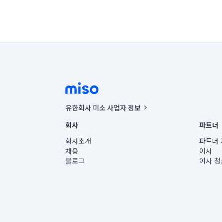
유한회사 미소 사업자 정보
사업자등록번호 : 291-87-00271 | 인허가번호 : 2016-32201
회사
파트너
통신판매신고번호 : 2024-서울종로-1400(공정거래위원회 정
대표이사 : CHING VICTOR COLUMBIA RHEE
회사소개
파트너 
주소 | 본사: 서울특별시 종로구 율곡로 6(중학동, 트윈트리
채용
이사
컨택센터 : 서울특별시 종로구 수송동 율곡로 24, 7층, 8층
블로그
이사 청
유한회사 미소는 통신판매중개자이며, 통신판매의 당사자가
상품, 상품정보, 거래에 관한 의무와 책임은 거래당사자에
언론 보도 관련 문의:
contact@getmiso.com
대표번호: 1577-8808
© 유한회사 미소. Miso, Inc. All Rights Reserved.