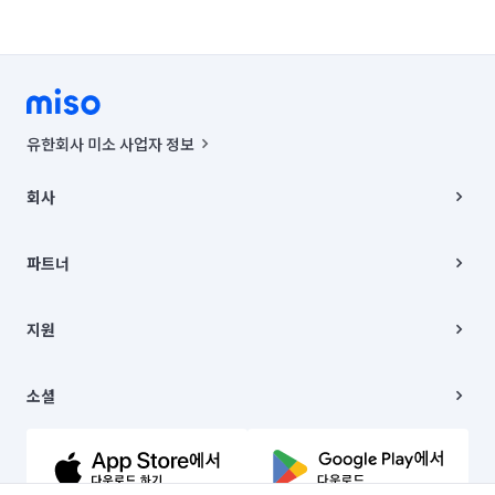
※ 모든 추가 비용은 작업 전 고객님과 충분히 협의 후 진행합니다.

📌 예약 안내

예약 확정 시 소액의 예약금을 요청드릴 수 있습니다.

당일 취소 시 예약금 환불이 어려울 수 있으니 양해 부탁드립니다.
유한회사 미소 사업자 정보
사업자등록번호 : 291-87-00271 | 인허가번호 : 2016-3220163-14-5-
00019 |
회사
통신판매신고번호 : 2024-서울종로-1400(공정거래위원회 정보) |
대표이사 : CHING VICTOR COLUMBIA RHEE
회사소개
주소 | 본사: 서울특별시 종로구 율곡로 6(중학동, 트윈트리빌딩) B동 5층
채용
파트너
컨택센터 : 서울특별시 종로구 수송동 율곡로 24, 7층, 8층 미소
블로그
유한회사 미소는 통신판매중개자이며, 통신판매의 당사자가 아닙니다.
파트너 지원
상품, 상품정보, 거래에 관한 의무와 책임은 거래당사자에게 있습니다.
이사
지원
언론 보도 관련 문의:
contact@getmiso.com
이사 청소/입주 청소
대표번호: 1577-8808
고객센터
© 유한회사 미소. Miso, Inc. All Rights Reserved.
이용약관
소셜
개인정보처리방침
파트너 위치정보 이용약관
링크드인
문의하기
유튜브