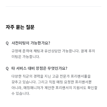
• 내부 유리창

• 방충망

• 신발장

• 바닥

자주 묻는 질문
• 천장 먼지 제거

✅ 추가 가능 서비스

사전미팅이 가능한가요?
• 냉장고 청소

• 세탁기 청소

규정에 준하여 채팅과 유선상담만 가능합니다. 결제 후의
• 에어컨 청소

미팅은 가능합니다.
• 유리막 코팅

(사전 예약 및 추가 비용 발생)

타 서비스 대비 장점은 무엇인가요?
다양한 직군의 경력을 지닌 고급 전문가 프리랜서풀을
💰 추가요금 발생 기준

갖추고 있습니다. 그리고 직접 매칭 요청한 프리랜서뿐
✔ 계약 평수보다 큰 경우

아니라, 매칭매니저가 제안한 프리랜서의 지원서도 확인할
✔ 심한 곰팡이·니코틴·도배풀 오염

수 있습니다.
✔ 짐이 있는 거주청소

✔ 폐기물 및 인테리어 잔재 처리

✔ 외창 청소 및 추가 요청 작업
