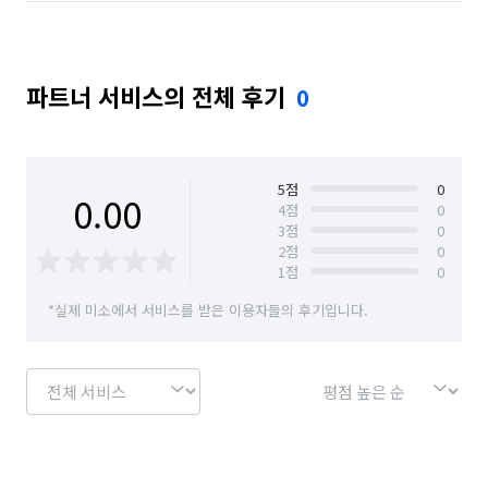
충남 부여군
충남 서산시
충남 서천군
• 후드 및 필터

• 가스레인지

충남 아산시
충남 예산군
충남 천안시 동남구
• 벽타일

• 상판

파트너 서비스의 전체 후기
0
충남 천안시 서북구
충남 청양군
충남 태안군
• 배수구 세척

• 기름때 제거

충남 홍성군
충북 괴산군
충북 단양군
✅ 욕실

충북 보은군
충북 영동군
충북 옥천군
• 천장

5
점
0
0.00
4
점
0
• 환풍구

3
점
0
충북 음성군
충북 제천시
충북 증평군
• 벽타일

2
점
0
• 바닥

1
점
0
충북 진천군
충북 청주시 상당구
• 욕조

*실제 미소에서 서비스를 받은 이용자들의 후기입니다.
• 세면대

충북 청주시 서원구
충북 청주시 청원구
• 변기

충북 청주시 흥덕구
충북 충주시
• 샤워부스

• 수전 및 거울 물때 제거

경기 화성시 효행구
경기 화성시 만세구
• 수납장 내부

✅ 베란다 / 다용도실 / 현관

경기 화성시 병점구
• 창틀
