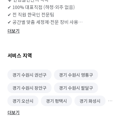
✔ 100% 대표직접 (하청·외주 없음)

✔ 전 직원 한국인 전문팀

✔ 공간별 맞춤 세정제·전문 장비 사용

✔ 작업 후 고객 검수 진행

더보기
✔ 작업 완료 후 A/S 가능(협의 후 진행)

✔ 피톤치드 서비스 기본 제공

서비스 지역
🧹 청소 범위

✅ 방 / 거실

경기 수원시 권선구
경기 수원시 영통구
• 천장, 벽면, 바닥

경기 수원시 장안구
경기 수원시 팔달구
• 몰딩, 걸레받이

• 문, 문틀

경기 오산시
경기 평택시
경기 화성시
• 스위치, 콘센트

• 조명 커버

더보기
충남 계룡시
충남 공주시
충남 금산군
• 붙박이장 내부 및 선반

✅ 주방

충남 논산시
충남 당진시
충남 보령시
• 싱크대 상·하부장
