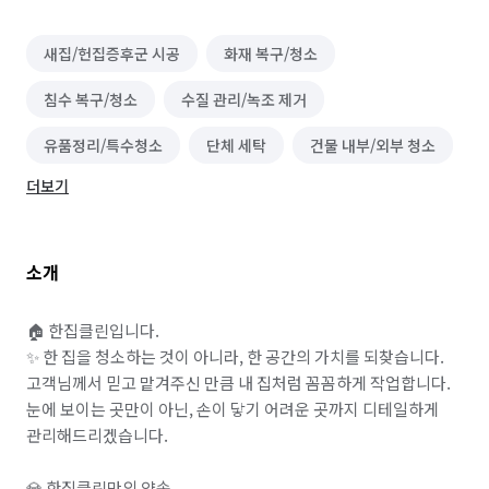
새집/헌집증후군 시공
화재 복구/청소
침수 복구/청소
수질 관리/녹조 제거
유품정리/특수청소
단체 세탁
건물 내부/외부 청소
더보기
물탱크/저수조 청소
이사청소/입주청소
벌초/예초
대기 측정/관리
바닥 청소 (왁스 코팅)
소개
건물 관리(종합/시설/행정/경비)
하수구 청소
정리수납 전문가
곰팡이 제거
배관 청소
🏠 한집클린입니다.

✨ 한 집을 청소하는 것이 아니라, 한 공간의 가치를 되찾습니다.

고객님께서 믿고 맡겨주신 만큼 내 집처럼 꼼꼼하게 작업합니다. 
눈에 보이는 곳만이 아닌, 손이 닿기 어려운 곳까지 디테일하게 
관리해드리겠습니다.

💎 한집클린만의 약속
