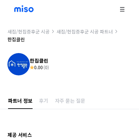
새집/헌집증후군 시공
새집/헌집증후군 시공 파트너
한집클린
한집클린
0.00
(
0
)
파트너 정보
후기
자주 묻는 질문
제공 서비스