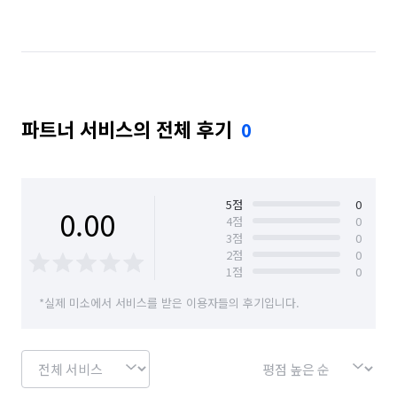
경남 창원시 성산구
경남 창원시 의창구
경남 창원시 진해구
경남 통영시
경남 하동군
경남 함안군
경남 함양군
경남 합천군
파트너 서비스의 전체 후기
0
5
점
0
0.00
4
점
0
3
점
0
2
점
0
1
점
0
*실제 미소에서 서비스를 받은 이용자들의 후기입니다.