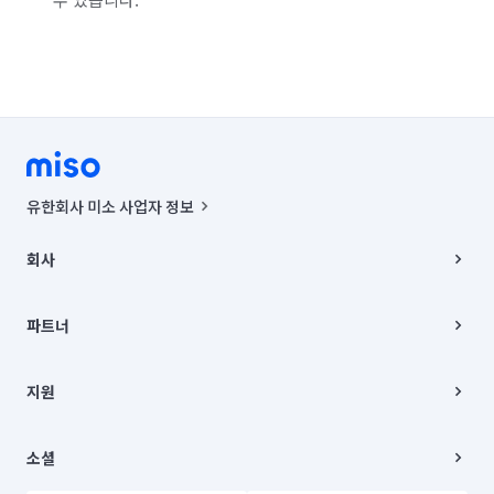
유한회사 미소 사업자 정보
사업자등록번호 : 291-87-00271 | 인허가번호 : 2016-3220163-14-5-
00019 |
회사
통신판매신고번호 : 2024-서울종로-1400(공정거래위원회 정보) |
대표이사 : CHING VICTOR COLUMBIA RHEE
회사소개
주소 | 본사: 서울특별시 종로구 율곡로 6(중학동, 트윈트리빌딩) B동 5층
채용
파트너
컨택센터 : 서울특별시 종로구 수송동 율곡로 24, 7층, 8층 미소
블로그
유한회사 미소는 통신판매중개자이며, 통신판매의 당사자가 아닙니다.
파트너 지원
상품, 상품정보, 거래에 관한 의무와 책임은 거래당사자에게 있습니다.
이사
지원
언론 보도 관련 문의:
contact@getmiso.com
이사 청소/입주 청소
대표번호: 1577-8808
고객센터
© 유한회사 미소. Miso, Inc. All Rights Reserved.
이용약관
소셜
개인정보처리방침