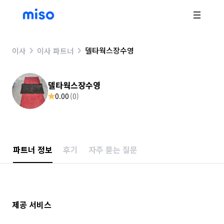
델타웍스장수영
이사
이사 파트너
델타웍스장수영
0.00
(
0
)
파트너 정보
후기
자주 묻는 질문
제공 서비스