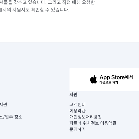
서풀을 갖추고 있습니다. 그리고 직접 매칭 요청한
랜서의 지원서도 확인할 수 있습니다.
63-14-5-00019 |
지원
보) |
지원
고객센터
빌딩) B동 5층
이용약관
 미소
소/입주 청소
개인정보처리방침
 아닙니다.
파트너 위치정보 이용약관
게 있습니다.
문의하기