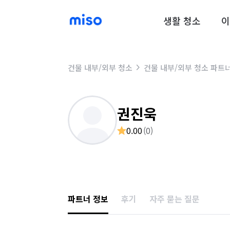
생활 청소
이
건물 내부/외부 청소
건물 내부/외부 청소 파트
권진욱
0.00
(
0
)
파트너 정보
후기
자주 묻는 질문