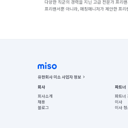
다양한 직군의 경력을 지닌 고급 전문가 프리랜
프리랜서뿐 아니라, 매칭매니저가 제안한 프리
유한회사 미소 사업자 정보
사업자등록번호 : 291-87-00271 | 인허가번호 : 2016-32201
회사
파트너
통신판매신고번호 : 2024-서울종로-1400(공정거래위원회 정
대표이사 : CHING VICTOR COLUMBIA RHEE
회사소개
파트너 
주소 | 본사: 서울특별시 종로구 율곡로 6(중학동, 트윈트리
채용
이사
컨택센터 : 서울특별시 종로구 수송동 율곡로 24, 7층, 8층
블로그
이사 청
유한회사 미소는 통신판매중개자이며, 통신판매의 당사자가
상품, 상품정보, 거래에 관한 의무와 책임은 거래당사자에
언론 보도 관련 문의:
contact@getmiso.com