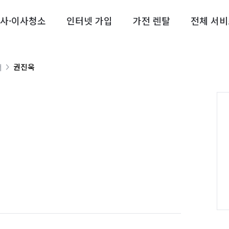
사·이사청소
인터넷 가입
가전 렌탈
전체 서비
권진욱
너