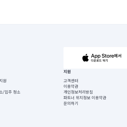
63-14-5-00019 |
지원
보) |
지원
고객센터
빌딩) B동 5층
이용약관
 미소
소/입주 청소
개인정보처리방침
 아닙니다.
파트너 위치정보 이용약관
게 있습니다.
문의하기