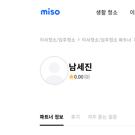
생활 청소
이
이사청소/입주청소
이사청소/입주청소 파트너
남세진
0.00
(
0
)
파트너 정보
후기
자주 묻는 질문