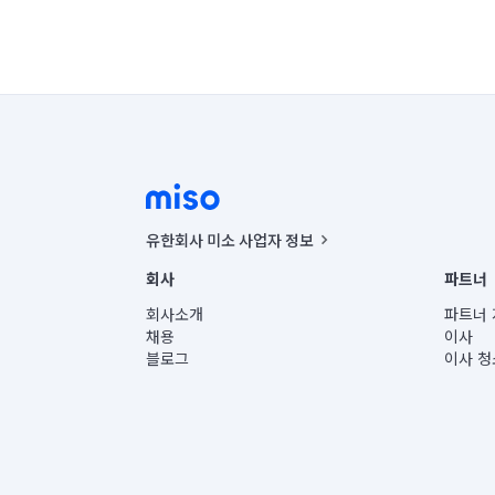
유한회사 미소 사업자 정보
사업자등록번호 : 291-87-00271 | 인허가번호 : 2016-32201
회사
파트너
통신판매신고번호 : 2024-서울종로-1400(공정거래위원회 정
대표이사 : CHING VICTOR COLUMBIA RHEE
회사소개
파트너 
주소 | 본사: 서울특별시 종로구 율곡로 6(중학동, 트윈트리
채용
이사
컨택센터 : 서울특별시 종로구 수송동 율곡로 24, 7층, 8층
블로그
이사 청
유한회사 미소는 통신판매중개자이며, 통신판매의 당사자가
상품, 상품정보, 거래에 관한 의무와 책임은 거래당사자에
언론 보도 관련 문의:
contact@getmiso.com
대표번호: 1577-8808
© 유한회사 미소. Miso, Inc. All Rights Reserved.