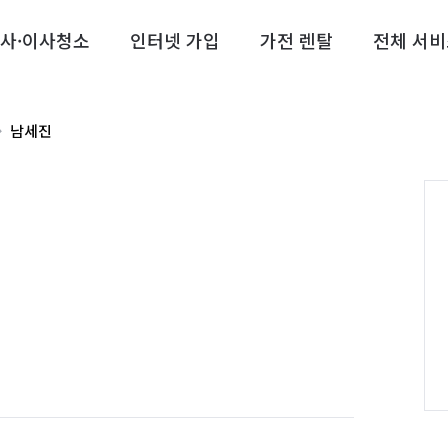
사·이사청소
인터넷 가입
가전 렌탈
전체 서비
남세진