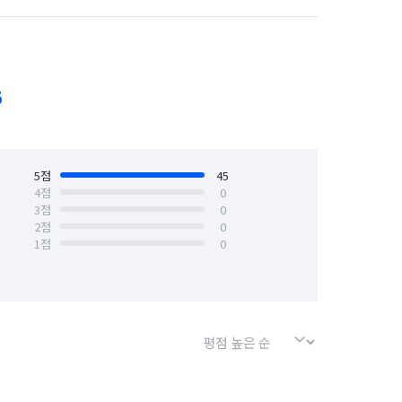
경기 의왕시
경기 화성시
해드립니다✨

인천 남동구
인천 동구
인천 부평구
5
인천 중구
경기 부천시 소사구


경기 화성시 동탄구
5
점
경기 화성시 효행구
45
4
점
0
3
점
0
2
점
0
1
점
0
겠습니다^^