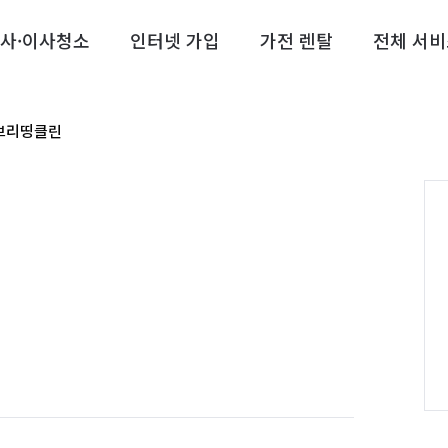
사·이사청소
인터넷 가입
가전 렌탈
전체 서비
브리띵클린