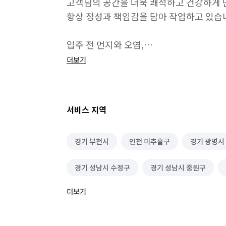
고객님의 공간을 더욱 쾌적하고 건강하게 만
항상 정성과 책임감을 담아 작업하고 있습니
입주 전 먼지와 오염,

이사 후 생활 흔적,

더보기
일반 청소로 해결하기 어려운 특수오염까지
공간 상태에 맞춰 꼼꼼하고 디테일하게 진
서비스 지역
✔️ 하청 없는 직영팀 운영

✔️ 전문 청소 교육 이수 직원 투입

경기 부천시
인천 미추홀구
경기 광명시
✔️ 친환경 세제 사용

✔️ 피톤치드 서비스 제공

경기 성남시 수정구
경기 성남시 중원구
✔️ 상부장 / 하부장 분리 세척

✔️ 청소 후 꼼꼼한 검수 진행

더보기
경기 수원시 장안구
경기 수원시 팔달구
✔️ A/S 가능

✔️ 후기 작성 이벤트 진행 중 😊

경기 안산시 상록구
경기 안양시 동안구