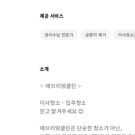
제공 서비스
정리수납 전문가
곰팡이 제거
이사청소
소개
✨ 에브리띵클린 ✨

이사청소 · 입주청소

믿고 맡겨주세요 😊

에브리띵클린은 단순한 청소가 아닌,
