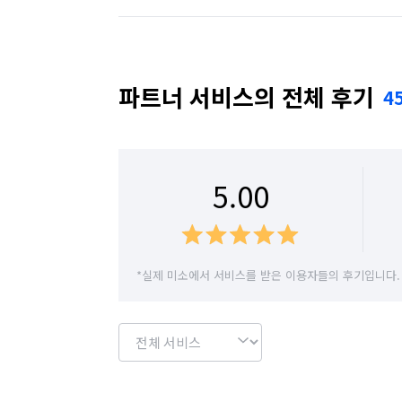
청소 후 바로 마무리하는 것이 아니라

경기 용인시 수지구
경기 용인시 처인구
고객님과 함께 검수 후 마무리하여

끝까지 만족하실 수 있도록 책임지고 관리
인천 강화군
인천 계양구
인천 남구
파트너 서비스의 전체 후기
4
보다 나은 서비스와 높은 퀄리티로

인천 서구
인천 연수구
인천 옹진군
고객님께 최상의 만족도를 제공하겠습니다
경기 부천시 원미구
경기 부천시 오정구
5.00
깨끗함이 필요한 순간,

경기 화성시 만세구
경기 화성시 병점구
에브리띵클린이 함께하겠습니다😊

믿고 맡겨주시면 깨끗하게 잘 작업 해드리
*실제 미소에서 서비스를 받은 이용자들의 후기입니다.