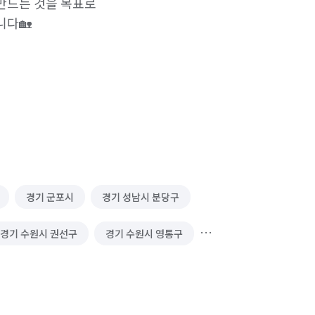
드는 것을 목표로

다🏡



행해드립니다🧹

경기 군포시
경기 성남시 분당구
경기 수원시 권선구
경기 수원시 영통구
경기 시흥시
경기 안산시 단원구
경기 안양시 만안구
경기 용인시 기흥구