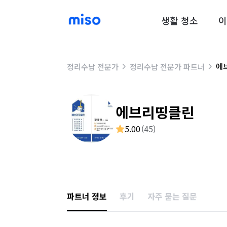
생활 청소
이
에
정리수납 전문가
정리수납 전문가 파트너
에브리띵클린
5.00
(
45
)
파트너 정보
후기
자주 묻는 질문