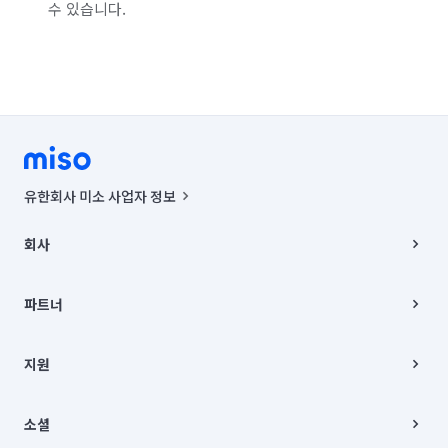
수 있습니다.
유한회사 미소 사업자 정보
사업자등록번호 : 291-87-00271 | 인허가번호 : 2016-3220163-14-5-
00019 |
회사
통신판매신고번호 : 2024-서울종로-1400(공정거래위원회 정보) |
대표이사 : CHING VICTOR COLUMBIA RHEE
회사소개
주소 | 본사: 서울특별시 종로구 율곡로 6(중학동, 트윈트리빌딩) B동 5층
채용
파트너
컨택센터 : 서울특별시 종로구 수송동 율곡로 24, 7층, 8층 미소
블로그
유한회사 미소는 통신판매중개자이며, 통신판매의 당사자가 아닙니다.
파트너 지원
상품, 상품정보, 거래에 관한 의무와 책임은 거래당사자에게 있습니다.
이사
지원
언론 보도 관련 문의:
contact@getmiso.com
이사 청소/입주 청소
대표번호: 1577-8808
고객센터
© 유한회사 미소. Miso, Inc. All Rights Reserved.
이용약관
소셜
개인정보처리방침