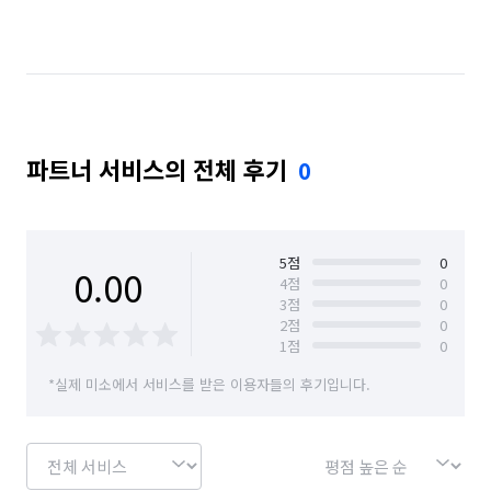
파트너 서비스의 전체 후기
0
5
점
0
0.00
4
점
0
3
점
0
2
점
0
1
점
0
*실제 미소에서 서비스를 받은 이용자들의 후기입니다.