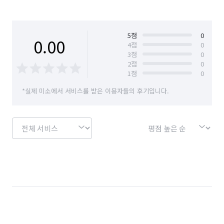
경기 고양시 일산서구
경기 과천시
경기 광명시
경기 광주시
경기 구리시
경기 군포시
5
점
0
0.00
4
점
0
3
점
0
경기 김포시
경기 남양주시
경기 동두천시
2
점
0
1
점
0
경기 성남시 분당구
경기 성남시 수정구
*실제 미소에서 서비스를 받은 이용자들의 후기입니다.
경기 성남시 중원구
경기 수원시 권선구
경기 수원시 영통구
경기 수원시 장안구
경기 수원시 팔달구
경기 시흥시
경기 안산시 단원구
경기 안산시 상록구
경기 안성시
경기 안양시 동안구
경기 안양시 만안구
경기 양주시
경기 양평군
경기 여주시
경기 연천군
경기 오산시