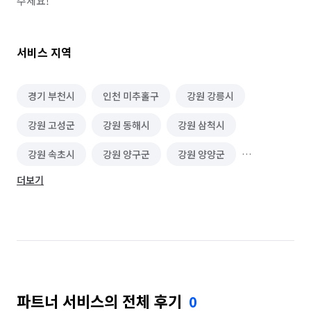
주세요!
서비스 지역
경기 부천시
인천 미추홀구
강원 강릉시
강원 고성군
강원 동해시
강원 삼척시
강원 속초시
강원 양구군
강원 양양군
더보기
강원 영월군
강원 원주시
강원 인제군
강원 정선군
강원 철원군
강원 춘천시
강원 태백시
강원 평창군
강원 홍천군
강원 화천군
강원 횡성군
경기 가평군
파트너 서비스의 전체 후기
0
경기 고양시 덕양구
경기 고양시 일산동구