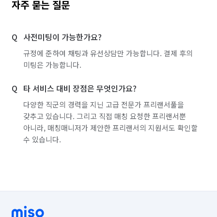
자주 묻는 질문
경기 용인시 기흥구
경기 용인시 수지구
사전미팅이 가능한가요?
경기 용인시 처인구
경기 의왕시
경기 의정부시
규정에 준하여 채팅과 유선상담만 가능합니다. 결제 후의
경기 이천시
경기 파주시
경기 평택시
미팅은 가능합니다.
경기 포천시
경기 하남시
경기 화성시
타 서비스 대비 장점은 무엇인가요?
인천 강화군
인천 계양구
인천 남구
다양한 직군의 경력을 지닌 고급 전문가 프리랜서풀을
갖추고 있습니다. 그리고 직접 매칭 요청한 프리랜서뿐
인천 남동구
인천 동구
인천 부평구
아니라, 매칭매니저가 제안한 프리랜서의 지원서도 확인할
수 있습니다.
인천 서구
인천 연수구
인천 옹진군
인천 중구
충북 괴산군
충북 단양군
충북 보은군
충북 영동군
충북 옥천군
충북 음성군
충북 제천시
충북 증평군