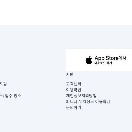
63-14-5-00019 |
지원
보) |
지원
고객센터
빌딩) B동 5층
이용약관
 미소
소/입주 청소
개인정보처리방침
 아닙니다.
파트너 위치정보 이용약관
게 있습니다.
문의하기