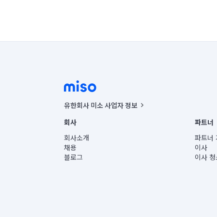
유한회사 미소 사업자 정보
사업자등록번호 : 291-87-00271 | 인허가번호 : 2016-32201
회사
파트너
통신판매신고번호 : 2024-서울종로-1400(공정거래위원회 정
대표이사 : CHING VICTOR COLUMBIA RHEE
회사소개
파트너 
주소 | 본사: 서울특별시 종로구 율곡로 6(중학동, 트윈트리
채용
이사
컨택센터 : 서울특별시 종로구 수송동 율곡로 24, 7층, 8층
블로그
이사 청
유한회사 미소는 통신판매중개자이며, 통신판매의 당사자가
상품, 상품정보, 거래에 관한 의무와 책임은 거래당사자에
언론 보도 관련 문의:
contact@getmiso.com
대표번호: 1577-8808
© 유한회사 미소. Miso, Inc. All Rights Reserved.