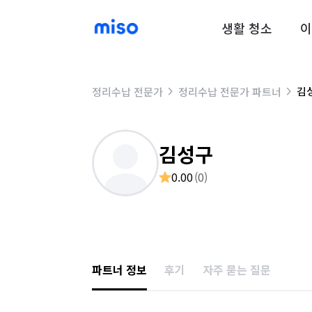
생활 청소
이
김
정리수납 전문가
정리수납 전문가 파트너
김성구
0.00
(
0
)
파트너 정보
후기
자주 묻는 질문