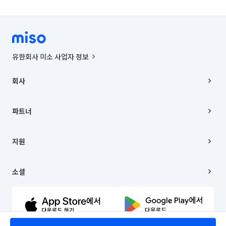
유한회사 미소 사업자 정보
사업자등록번호 : 291-87-00271 | 인허가번호 : 2016-3220163-14-5-
00019 |
회사
통신판매신고번호 : 2024-서울종로-1400(공정거래위원회 정보) |
대표이사 : CHING VICTOR COLUMBIA RHEE
회사소개
주소 | 본사: 서울특별시 종로구 율곡로 6(중학동, 트윈트리빌딩) B동 5층
채용
파트너
컨택센터 : 서울특별시 종로구 수송동 율곡로 24, 7층, 8층 미소
블로그
유한회사 미소는 통신판매중개자이며, 통신판매의 당사자가 아닙니다.
파트너 지원
상품, 상품정보, 거래에 관한 의무와 책임은 거래당사자에게 있습니다.
이사
지원
언론 보도 관련 문의:
contact@getmiso.com
이사 청소/입주 청소
대표번호: 1577-8808
고객센터
© 유한회사 미소. Miso, Inc. All Rights Reserved.
이용약관
소셜
개인정보처리방침
파트너 위치정보 이용약관
링크드인
문의하기
유튜브