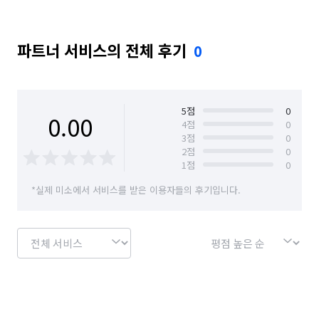
파트너 서비스의 전체 후기
0
5
점
0
0.00
4
점
0
3
점
0
2
점
0
1
점
0
*실제 미소에서 서비스를 받은 이용자들의 후기입니다.