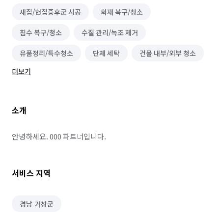
새집/헌집증후군 시공
화재 복구/청소
침수 복구/청소
수질 관리/녹조 제거
유품정리/특수청소
단체 세탁
건물 내부/외부 청소
더보기
물탱크/저수조 청소
이사청소/입주청소
벌초/예초
대기 측정/관리
바닥 청소 (왁스 코팅)
소개
건물 관리(종합/시설/행정/경비)
하수구 청소
실내 소독
정리수납 전문가
폐기물 처리
안녕하세요. 000 파트너입니다.
악취 제거
해충방역
철거
곰팡이 제거
서비스 지역
배관 청소
비둘기 퇴치
경남 거창군