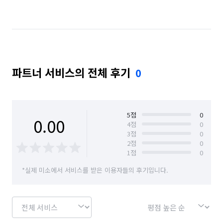
파트너 서비스의 전체 후기
0
5
점
0
0.00
4
점
0
3
점
0
2
점
0
1
점
0
*실제 미소에서 서비스를 받은 이용자들의 후기입니다.