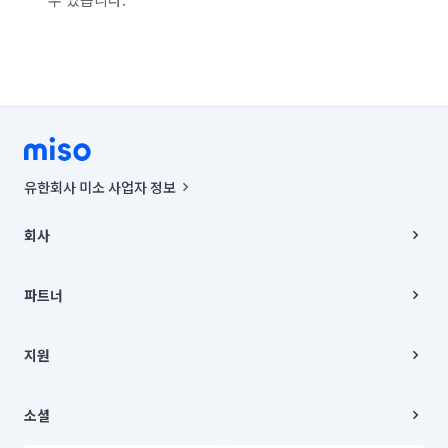
유한회사 미소 사업자 정보
사업자등록번호 : 291-87-00271 | 인허가번호 : 2016-3220163-14-5-
00019 |
회사
통신판매신고번호 : 2024-서울종로-1400(공정거래위원회 정보) |
대표이사 : CHING VICTOR COLUMBIA RHEE
회사소개
주소 | 본사: 서울특별시 종로구 율곡로 6(중학동, 트윈트리빌딩) B동 5층
채용
파트너
컨택센터 : 서울특별시 종로구 수송동 율곡로 24, 7층, 8층 미소
블로그
유한회사 미소는 통신판매중개자이며, 통신판매의 당사자가 아닙니다.
파트너 지원
상품, 상품정보, 거래에 관한 의무와 책임은 거래당사자에게 있습니다.
이사
지원
언론 보도 관련 문의:
contact@getmiso.com
이사 청소/입주 청소
대표번호: 1577-8808
고객센터
© 유한회사 미소. Miso, Inc. All Rights Reserved.
이용약관
소셜
개인정보처리방침