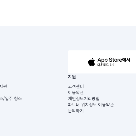
63-14-5-00019 |
지원
보) |
지원
고객센터
빌딩) B동 5층
이용약관
 미소
소/입주 청소
개인정보처리방침
 아닙니다.
파트너 위치정보 이용약관
게 있습니다.
문의하기