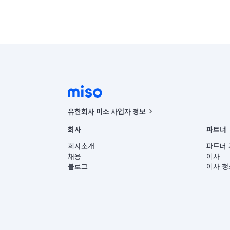
유한회사 미소 사업자 정보
사업자등록번호 : 291-87-00271 | 인허가번호 : 2016-32201
회사
파트너
통신판매신고번호 : 2024-서울종로-1400(공정거래위원회 정
대표이사 : CHING VICTOR COLUMBIA RHEE
회사소개
파트너 
주소 | 본사: 서울특별시 종로구 율곡로 6(중학동, 트윈트리
채용
이사
컨택센터 : 서울특별시 종로구 수송동 율곡로 24, 7층, 8층
블로그
이사 청
유한회사 미소는 통신판매중개자이며, 통신판매의 당사자가
상품, 상품정보, 거래에 관한 의무와 책임은 거래당사자에
언론 보도 관련 문의:
contact@getmiso.com
대표번호: 1577-8808
© 유한회사 미소. Miso, Inc. All Rights Reserved.