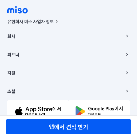
유한회사 미소 사업자 정보
사업자등록번호 : 291-87-00271 | 인허가번호 : 2016-3220163-14-5-
00019 |
회사
통신판매신고번호 : 2024-서울종로-1400(공정거래위원회 정보) |
대표이사 : CHING VICTOR COLUMBIA RHEE
회사소개
주소 | 본사: 서울특별시 종로구 율곡로 6(중학동, 트윈트리빌딩) B동 5층
채용
파트너
컨택센터 : 서울특별시 종로구 수송동 율곡로 24, 7층, 8층 미소
블로그
유한회사 미소는 통신판매중개자이며, 통신판매의 당사자가 아닙니다.
파트너 지원
상품, 상품정보, 거래에 관한 의무와 책임은 거래당사자에게 있습니다.
이사
지원
언론 보도 관련 문의:
contact@getmiso.com
이사 청소/입주 청소
대표번호: 1577-8808
고객센터
© 유한회사 미소. Miso, Inc. All Rights Reserved.
이용약관
소셜
개인정보처리방침
파트너 위치정보 이용약관
링크드인
문의하기
유튜브
앱에서 견적 받기