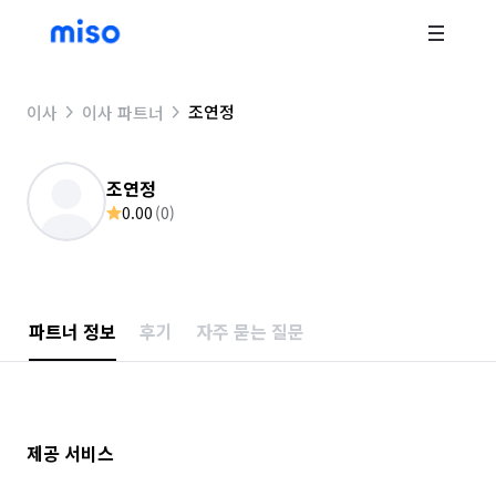
조연정
이사
이사 파트너
조연정
0.00
(
0
)
파트너 정보
후기
자주 묻는 질문
제공 서비스