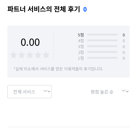
파트너 서비스의 전체 후기
0
5
점
0
0.00
4
점
0
3
점
0
2
점
0
1
점
0
*실제 미소에서 서비스를 받은 이용자들의 후기입니다.