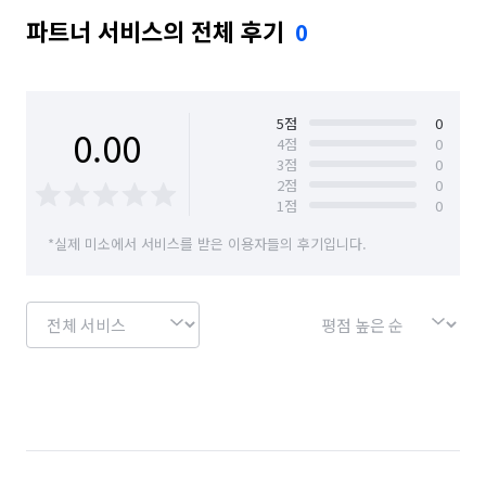
파트너 서비스의 전체 후기
0
5
점
0
0.00
4
점
0
3
점
0
2
점
0
1
점
0
*실제 미소에서 서비스를 받은 이용자들의 후기입니다.