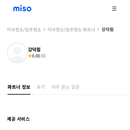
강덕림
이사청소/입주청소
이사청소/입주청소 파트너
강덕림
0.00
(
0
)
파트너 정보
후기
자주 묻는 질문
제공 서비스