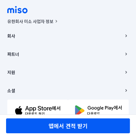
유한회사 미소 사업자 정보
사업자등록번호 : 291-87-00271 | 인허가번호 : 2016-3220163-14-5-
00019 |
회사
통신판매신고번호 : 2024-서울종로-1400(공정거래위원회 정보) |
대표이사 : CHING VICTOR COLUMBIA RHEE
회사소개
주소 | 본사: 서울특별시 종로구 율곡로 6(중학동, 트윈트리빌딩) B동 5층
채용
파트너
컨택센터 : 서울특별시 종로구 수송동 율곡로 24, 7층, 8층 미소
블로그
유한회사 미소는 통신판매중개자이며, 통신판매의 당사자가 아닙니다.
파트너 지원
상품, 상품정보, 거래에 관한 의무와 책임은 거래당사자에게 있습니다.
이사
지원
언론 보도 관련 문의:
contact@getmiso.com
이사 청소/입주 청소
대표번호: 1577-8808
고객센터
© 유한회사 미소. Miso, Inc. All Rights Reserved.
이용약관
소셜
개인정보처리방침
파트너 위치정보 이용약관
링크드인
문의하기
유튜브
앱에서 견적 받기