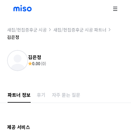
새집/헌집증후군 시공
새집/헌집증후군 시공 파트너
김은정
김은정
0.00
(
0
)
파트너 정보
후기
자주 묻는 질문
제공 서비스