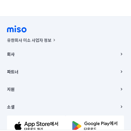
유한회사 미소 사업자 정보
사업자등록번호 : 291-87-00271 | 인허가번호 : 2016-3220163-14-5-
00019 |
회사
통신판매신고번호 : 2024-서울종로-1400(공정거래위원회 정보) |
대표이사 : CHING VICTOR COLUMBIA RHEE
회사소개
주소 | 본사: 서울특별시 종로구 율곡로 6(중학동, 트윈트리빌딩) B동 5층
채용
파트너
컨택센터 : 서울특별시 종로구 수송동 율곡로 24, 7층, 8층 미소
블로그
유한회사 미소는 통신판매중개자이며, 통신판매의 당사자가 아닙니다.
파트너 지원
상품, 상품정보, 거래에 관한 의무와 책임은 거래당사자에게 있습니다.
이사
지원
언론 보도 관련 문의:
contact@getmiso.com
이사 청소/입주 청소
대표번호: 1577-8808
고객센터
© 유한회사 미소. Miso, Inc. All Rights Reserved.
이용약관
소셜
개인정보처리방침
파트너 위치정보 이용약관
링크드인
문의하기
유튜브