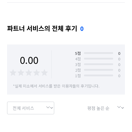
파트너 서비스의 전체 후기
0
5
점
0
0.00
4
점
0
3
점
0
2
점
0
1
점
0
*실제 미소에서 서비스를 받은 이용자들의 후기입니다.