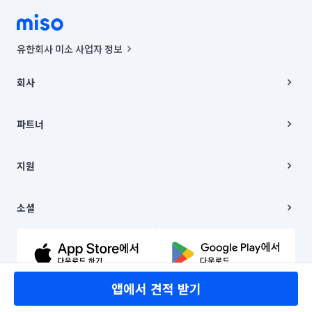
유한회사 미소 사업자 정보
사업자등록번호 : 291-87-00271 | 인허가번호 : 2016-3220163-14-5-
00019 |
회사
통신판매신고번호 : 2024-서울종로-1400(공정거래위원회 정보) |
대표이사 : CHING VICTOR COLUMBIA RHEE
회사소개
주소 | 본사: 서울특별시 종로구 율곡로 6(중학동, 트윈트리빌딩) B동 5층
채용
파트너
컨택센터 : 서울특별시 종로구 수송동 율곡로 24, 7층, 8층 미소
블로그
유한회사 미소는 통신판매중개자이며, 통신판매의 당사자가 아닙니다.
파트너 지원
상품, 상품정보, 거래에 관한 의무와 책임은 거래당사자에게 있습니다.
이사
지원
언론 보도 관련 문의:
contact@getmiso.com
이사 청소/입주 청소
대표번호: 1577-8808
고객센터
© 유한회사 미소. Miso, Inc. All Rights Reserved.
이용약관
소셜
개인정보처리방침
파트너 위치정보 이용약관
링크드인
문의하기
유튜브
앱에서 견적 받기