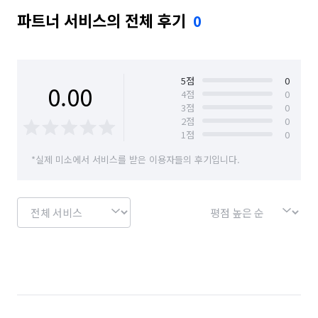
파트너 서비스의 전체 후기
0
5
점
0
0.00
4
점
0
3
점
0
2
점
0
1
점
0
*실제 미소에서 서비스를 받은 이용자들의 후기입니다.