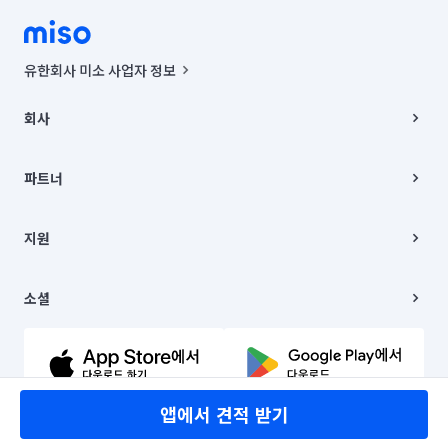
유한회사 미소 사업자 정보
사업자등록번호 : 291-87-00271 | 인허가번호 : 2016-3220163-14-5-
00019 |
회사
통신판매신고번호 : 2024-서울종로-1400(공정거래위원회 정보) |
대표이사 : CHING VICTOR COLUMBIA RHEE
회사소개
주소 | 본사: 서울특별시 종로구 율곡로 6(중학동, 트윈트리빌딩) B동 5층
채용
파트너
컨택센터 : 서울특별시 종로구 수송동 율곡로 24, 7층, 8층 미소
블로그
유한회사 미소는 통신판매중개자이며, 통신판매의 당사자가 아닙니다.
파트너 지원
상품, 상품정보, 거래에 관한 의무와 책임은 거래당사자에게 있습니다.
이사
지원
언론 보도 관련 문의:
contact@getmiso.com
이사 청소/입주 청소
대표번호: 1577-8808
고객센터
© 유한회사 미소. Miso, Inc. All Rights Reserved.
이용약관
소셜
개인정보처리방침
파트너 위치정보 이용약관
링크드인
문의하기
유튜브
앱에서 견적 받기