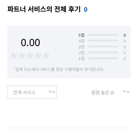
파트너 서비스의 전체 후기
0
5
점
0
0.00
4
점
0
3
점
0
2
점
0
1
점
0
*실제 미소에서 서비스를 받은 이용자들의 후기입니다.