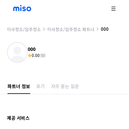
000
이사청소/입주청소
이사청소/입주청소 파트너
000
0.00
(
0
)
파트너 정보
후기
자주 묻는 질문
제공 서비스