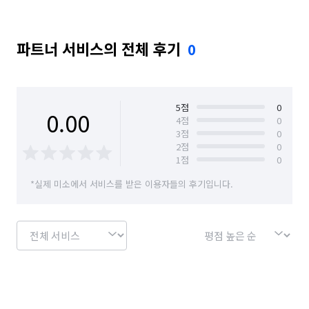
파트너 서비스의 전체 후기
0
5
점
0
0.00
4
점
0
3
점
0
2
점
0
1
점
0
*실제 미소에서 서비스를 받은 이용자들의 후기입니다.