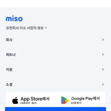
유한회사 미소 사업자 정보
사업자등록번호 : 291-87-00271 | 인허가번호 : 2016-3220163-14-5-
00019 |
회사
통신판매신고번호 : 2024-서울종로-1400(공정거래위원회 정보) |
대표이사 : CHING VICTOR COLUMBIA RHEE
회사소개
주소 | 본사: 서울특별시 종로구 율곡로 6(중학동, 트윈트리빌딩) B동 5층
채용
파트너
컨택센터 : 서울특별시 종로구 수송동 율곡로 24, 7층, 8층 미소
블로그
유한회사 미소는 통신판매중개자이며, 통신판매의 당사자가 아닙니다.
파트너 지원
상품, 상품정보, 거래에 관한 의무와 책임은 거래당사자에게 있습니다.
이사
지원
언론 보도 관련 문의:
contact@getmiso.com
이사 청소/입주 청소
대표번호: 1577-8808
고객센터
© 유한회사 미소. Miso, Inc. All Rights Reserved.
이용약관
소셜
개인정보처리방침
파트너 위치정보 이용약관
링크드인
문의하기
유튜브