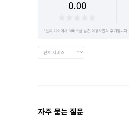
0.00
경기 의정부시
경기 이천시
경기 파주시
택배 수거/보관
하객 대행
소형물건 배달
경기 하남시
경기 화성시
경기 부천시 
공사·건설현장 알바
입시·보습학원 알바
*실제 미소에서 서비스를 받은 이용자들의 후기입니다.
경기 부천시 오정구
경기 화성시 동탄구
자료조사·리서치 알바
사무보조·문서작성 알
경기 화성시 병점구
편의점 알바
단기 생산·기능·노무 알바
휴대폰·전자제품매장 알바
단기 매장관리·판
단기 서빙·주방 알바
부분·피팅모델 알바
일반음식점 알바
품질검사·관리 알바
기
자주 묻는 질문
상하차·소화물분류 알바
포장·조립 알바