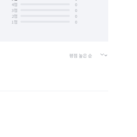
4
점
0
3
점
0
경기 평택시
경기 포천시
 심부름
문서작성 및 인터넷업무
2
점
0
1
점
0
소사구
경기 부천시 원미구
비서 알바
단기 서비스·행사 알바
경기 화성시 효행구
경기 화성시 만세구
바
가구·침구·생활소품점 알바
의류·잡화매장 알바
매 알바
단기 사무직 알바
커피·디저트전문점 알바
계정비·수리·설치·A/S 알바
제조·가공 알바
입출고·창고관리 알바