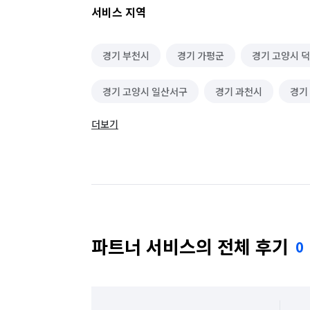
서비스 지역
꽃장식
얼음조각 제작
행사MC
트
경기 부천시
경기 가평군
경기 고양시 
파티/행사기획
단기 운전·배달·유통 알바
경기 고양시 일산서구
경기 과천시
경기
화물·중장비·특수차운전 알바
배달·택배·퀵
더보기
경기 군포시
경기 김포시
경기 남양주시
유통·도소매 알바
음식배달 심부름
운구
경기 성남시 수정구
경기 성남시 중원구
택배 대행
편의점 심부름
온라인구매 대
경기 수원시 장안구
경기 수원시 팔달구
기타 심부름
반려동물 택시/픽업
마트장
경기 안산시 상록구
경기 안성시
경기 
동행 심부름
반려동물 찾기
경조사 참석
파트너 서비스의 전체 후기
0
경기 양주시
경기 양평군
경기 여주시
레스토랑 알바
베이커리·도넛·떡집 알바
경기 용인시 기흥구
경기 용인시 수지구
급식·푸드코트 알바
안내데스크·매표 알바