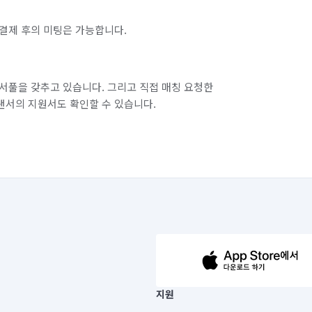
회계·총무 알바
결제 후의 미팅은 가능합니다.
·협회 알바
약국 알바
·아울렛 알바
마트·유통점 알바
서풀을 갖추고 있습니다. 그리고 직접 매칭 요청한
랜서의 지원서도 확인할 수 있습니다.
장 알바
서점·문구·팬시점 알바
소셜커머스·홈쇼핑 알바
캠핑카 제작
스/렌트
신차 구매
중고차 판매
일반주점·호프 알바
원 알바
화훼·꽃집 알바
실내 소독
63-14-5-00019 |
지원
보) |
해충방역
이사
철거