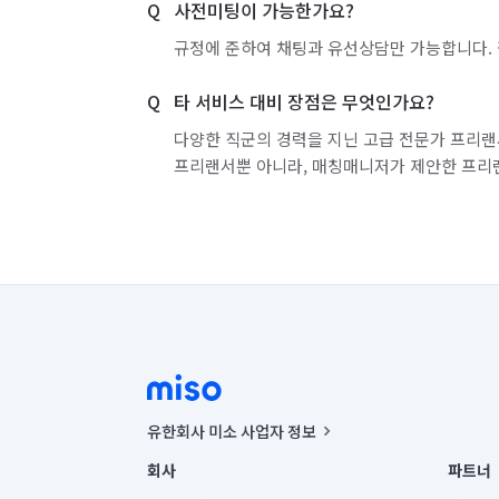
사전미팅이 가능한가요?
반주자 알바
전기·가스공사 알바
경리·
규정에 준하여 채팅과 유선상담만 가능합니다. 
학교·도서관·교육기관 알바
공공기관·공기업
타 서비스 대비 장점은 무엇인가요?
노래방·멀티방·만화카페 알바
백화점·면세점
다양한 직군의 경력을 지닌 고급 전문가 프리랜
프리랜서뿐 아니라, 매칭매니저가 제안한 프리
농수산·청과·축산점 알바
PC방·오락실·게임
볼링·당구·스크린골프장 알바
인터넷쇼핑몰·
자동차 구매동행
중고차 구매
자동차 리
보안·경비·경호 알바
이벤트·행사스텝 알바
뷰티·헬스스토어 알바
스터디룸·독서실·고시
유한회사 미소 사업자 정보
사업자등록번호 : 291-87-00271 | 인허가번호 : 2016-32201
회사
파트너
통신판매신고번호 : 2024-서울종로-1400(공정거래위원회 정
정리수납 전문가
폐기물 처리
악취 제거