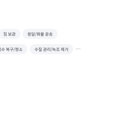
짐 보관
용달/화물 운송
침수 복구/청소
수질 관리/녹조 제거
/외부 청소
물탱크/저수조 청소
재배치
방문 산책/간단 돌봄
냉장차량
대기 측정/관리
펫 홈 클리닝
 미용용품 제작
바닥 청소 (왁스 코팅)
사무실 이사
삐에로/행사 도우미