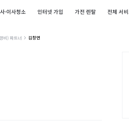
사·이사청소
인터넷 가입
가전 렌탈
전체 서비
김창연
경비) 파트너