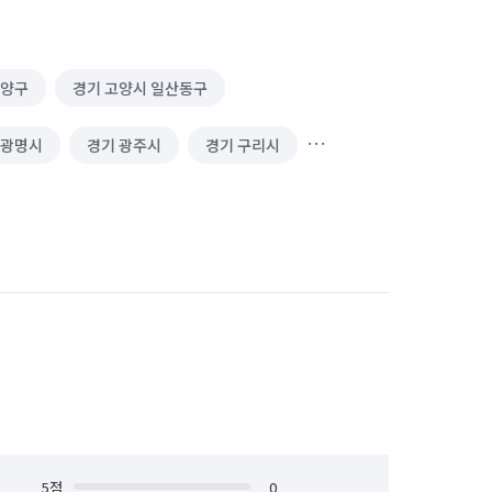
로피/상패 제작
꽃풍선 제작
덕양구
경기 고양시 일산동구
운전·기사 알바
 광명시
경기 광주시
경기 구리시
서비스 알바
운송·이사 알바
경기 동두천시
경기 성남시 분당구
 대행
쓰레기 배출/분리수거
경기 수원시 권선구
경기 수원시 영통구
행
물품 구매/배달
역할대행 심부름
경기 시흥시
경기 안산시 단원구
보기 심부름
기타 집안일 심부름
안양시 동안구
경기 안양시 만안구
결혼·연회·장례도우미 알바
경기 연천군
경기 오산시
패스트푸드·치킨·피자전문점 알바
경기 용인시 처인구
5
점
경기 의왕시
0
주차관리·주차도우미 알바