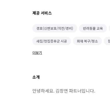
제공 서비스
경호(신변보호/의전/경비)
반려동물 교육
새집/헌집증후군 시공
화재 복구/청소
더보기
유품정리/특수청소
단체 세탁
건물 내부
이사청소/입주청소
펫 미용
가구 이동/
소개
반려동물 장례
벌초/예초
무진동/냉동/
안녕하세요. 김창연 파트너입니다.
위탁 돌봄/펫 호텔
펫 사료/간식 제작
펫
건물 관리(종합/시설/행정/경비)
하수구 청소