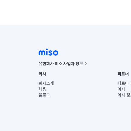
유한회사 미소 사업자 정보
사업자등록번호 : 291-87-00271 | 인허가번호 : 2016-32201
회사
파트너
통신판매신고번호 : 2024-서울종로-1400(공정거래위원회 정
대표이사 : CHING VICTOR COLUMBIA RHEE
회사소개
파트너 
주소 | 본사: 서울특별시 종로구 율곡로 6(중학동, 트윈트리
채용
이사
컨택센터 : 서울특별시 종로구 수송동 율곡로 24, 7층, 8층
블로그
이사 청
유한회사 미소는 통신판매중개자이며, 통신판매의 당사자가
상품, 상품정보, 거래에 관한 의무와 책임은 거래당사자에
언론 보도 관련 문의:
contact@getmiso.com
대표번호: 1577-8808
© 유한회사 미소. Miso, Inc. All Rights Reserved.