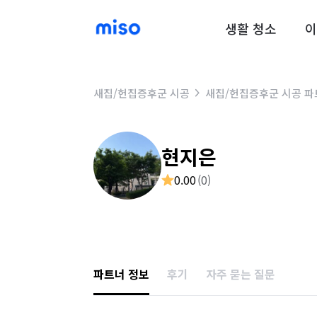
생활 청소
이
새집/헌집증후군 시공
새집/헌집증후군 시공 파
현지은
0.00
(
0
)
파트너 정보
후기
자주 묻는 질문