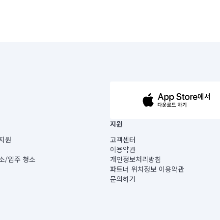
63-14-5-00019 |
지원
보) |
지원
고객센터
빌딩) B동 5층
이용약관
 미소
소/입주 청소
개인정보처리방침
 아닙니다.
파트너 위치정보 이용약관
게 있습니다.
문의하기