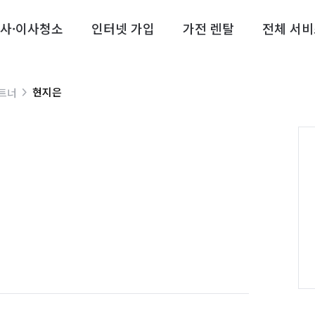
사·이사청소
인터넷 가입
가전 렌탈
전체 서비
현지은
트너