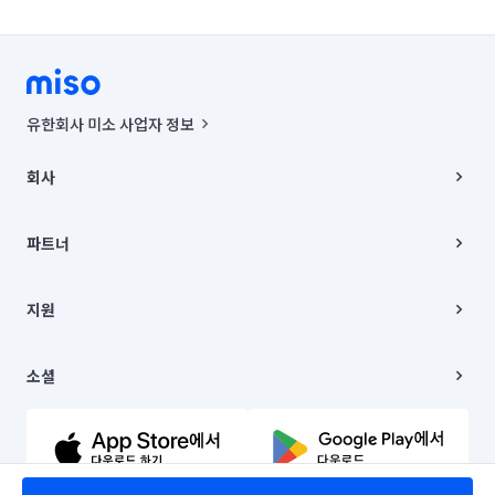
유한회사 미소 사업자 정보
사업자등록번호 : 291-87-00271 | 인허가번호 : 2016-3220163-14-5-
00019 |
회사
통신판매신고번호 : 2024-서울종로-1400(공정거래위원회 정보) |
대표이사 : CHING VICTOR COLUMBIA RHEE
회사소개
주소 | 본사: 서울특별시 종로구 율곡로 6(중학동, 트윈트리빌딩) B동 5층
채용
파트너
컨택센터 : 서울특별시 종로구 수송동 율곡로 24, 7층, 8층 미소
블로그
유한회사 미소는 통신판매중개자이며, 통신판매의 당사자가 아닙니다.
파트너 지원
상품, 상품정보, 거래에 관한 의무와 책임은 거래당사자에게 있습니다.
이사
지원
언론 보도 관련 문의:
contact@getmiso.com
이사 청소/입주 청소
대표번호: 1577-8808
고객센터
© 유한회사 미소. Miso, Inc. All Rights Reserved.
이용약관
소셜
개인정보처리방침
파트너 위치정보 이용약관
링크드인
문의하기
유튜브