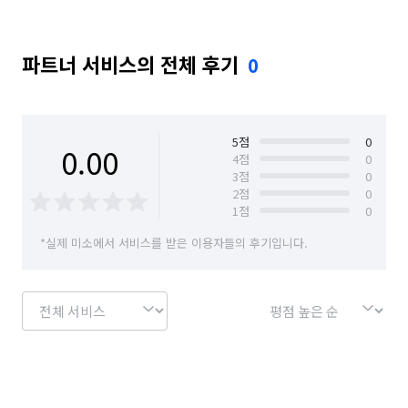
파트너 서비스의 전체 후기
0
5
점
0
0.00
4
점
0
3
점
0
2
점
0
1
점
0
*실제 미소에서 서비스를 받은 이용자들의 후기입니다.