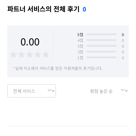
파트너 서비스의 전체 후기
0
5
점
0
0.00
4
점
0
3
점
0
2
점
0
1
점
0
*실제 미소에서 서비스를 받은 이용자들의 후기입니다.