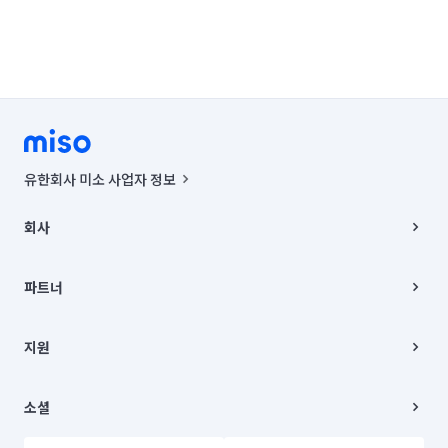
유한회사 미소 사업자 정보
사업자등록번호 : 291-87-00271 | 인허가번호 : 2016-3220163-14-5-
00019 |
회사
통신판매신고번호 : 2024-서울종로-1400(공정거래위원회 정보) |
대표이사 : CHING VICTOR COLUMBIA RHEE
회사소개
주소 | 본사: 서울특별시 종로구 율곡로 6(중학동, 트윈트리빌딩) B동 5층
채용
파트너
컨택센터 : 서울특별시 종로구 수송동 율곡로 24, 7층, 8층 미소
블로그
유한회사 미소는 통신판매중개자이며, 통신판매의 당사자가 아닙니다.
파트너 지원
상품, 상품정보, 거래에 관한 의무와 책임은 거래당사자에게 있습니다.
이사
지원
언론 보도 관련 문의:
contact@getmiso.com
이사 청소/입주 청소
대표번호: 1577-8808
고객센터
© 유한회사 미소. Miso, Inc. All Rights Reserved.
이용약관
소셜
개인정보처리방침
파트너 위치정보 이용약관
링크드인