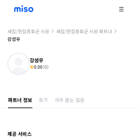
새집/헌집증후군 시공
새집/헌집증후군 시공 파트너
강성우
강성우
0.00
(
0
)
파트너 정보
후기
자주 묻는 질문
제공 서비스