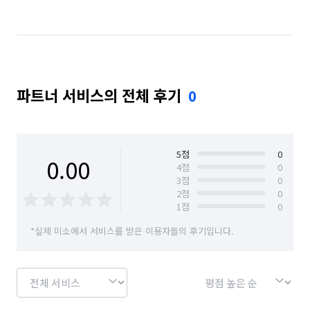
파트너 서비스의 전체 후기
0
5
점
0
0.00
4
점
0
3
점
0
2
점
0
1
점
0
*실제 미소에서 서비스를 받은 이용자들의 후기입니다.