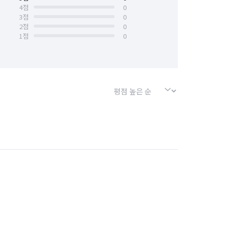
4
점
0
3
점
0
바
단기 생산·기능·노무 알바
2
점
0
1
점
0
기계정비·수리·설치·A/S 알바
제조·가공 알바
입출고·창고관리 알바
바닥난방 시공
보안·경비·경호 알바
실내 소독
수도 관련 설치/수리
공
전기 배선
악취 제거
열쇠/도어락 설치 수리
철거
V 설치/수리
누수 탐지