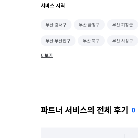
서비스 지역
간단 수리/보수
휴대폰/태블릿/스마트기기 수
부산 강서구
부산 금정구
부산 기장군
벌초/예초
무진동/냉동/냉장차량
환풍기
부산 부산진구
부산 북구
부산 사상구
전동킥보드/전동휠 수리
가구 청소
실외
더보기
부산 수영구
부산 연제구
부산 영도구
빨래건조대 설치 및 수리
업소용 주방기구 판
바닥 청소 (왁스 코팅)
건물 관리(종합/시설/행
랜선 정리/설치
에어컨 설치/철거
에어컨
단기 운전·배달·유통 알바
운전·기사 알바
파트너 서비스의 전체 후기
0
배달·택배·퀵서비스 알바
운송·이사 알바
못박기 및 액자설치
반려동물 택시/픽업