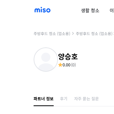
생활 청소
이
주방후드 청소 (업소용)
주방후드 청소 (업소용)
양승호
0.00
(
0
)
파트너 정보
후기
자주 묻는 질문