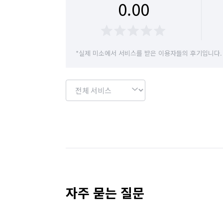
0.00
주차관리·주차도우미 알바
공사·건설현장 알
부분·피팅모델 알바
품질검사·관리 알바
*실제 미소에서 서비스를 받은 이용자들의 후기입니다.
상하차·소화물분류 알바
포장·조립 알바
전기·가스공사 알바
냉장고 청소 (업소용)
이벤트·행사스텝 알바
전등 교체/설치
정리수납 전문가
폐기물 처리
싱크대 시
해충방역
이사
주방 후드 교체/설치
자주 묻는 질문
보일러 설치/수리
컴퓨터 수리
벽걸이 T