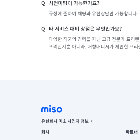
사전미팅이 가능한가요?
인덕션(전기레인지) 설치
온수기 설치/수리
규정에 준하여 채팅과 유선상담만 가능합니다. 
배관 청소
카페트 청소
소형이사
타 서비스 대비 장점은 무엇인가요?
다양한 직군의 경력을 지닌 고급 전문가 프리랜
프리랜서뿐 아니라, 매칭매니저가 제안한 프리
유한회사 미소 사업자 정보
사업자등록번호 : 291-87-00271 | 인허가번호 : 2016-32201
회사
파트너
통신판매신고번호 : 2024-서울종로-1400(공정거래위원회 정