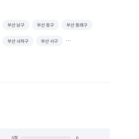
리
방문 산책/간단 돌봄
IoT 설치
부산 남구
부산 동구
부산 동래구
 교체/설치
대기 측정/관리
LED 제작
부산 사하구
부산 서구
기 청소
소파 청소
부산 중구
부산 해운대구
매
악기 조율/수리
정/경비)
하수구 청소
사무실 이사
 수리
에어컨 청소 (상업용)
화물·중장비·특수차운전 알바
유통·도소매 알바
세탁기 청소 (상업용)
5
점
0
안내데스크·매표 알바