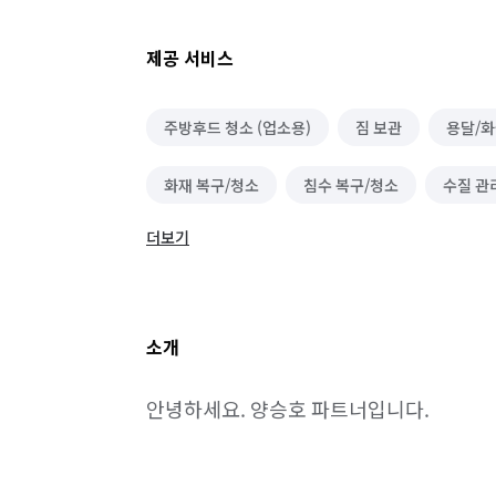
제공 서비스
주방후드 청소 (업소용)
짐 보관
용달/화
화재 복구/청소
침수 복구/청소
수질 관
더보기
건물 내부/외부 청소
물탱크/저수조 청소
음향/영상기기 설치
조립PC 구매
신규 
소개
온풍기 청소
음식물 처리기 설치 및 수리
안녕하세요. 양승호 파트너입니다.
세탁기 설치 및 수리
냉장고 설치 및 수리
에어커튼 설치
핸드드라이어 수리
수제