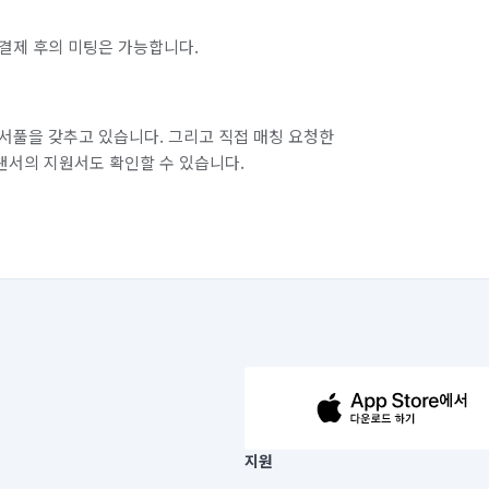
CCTV 설치
곰팡이 제거
결제 후의 미팅은 가능합니다.
비둘기 퇴치
서풀을 갖추고 있습니다. 그리고 직접 매칭 요청한
랜서의 지원서도 확인할 수 있습니다.
63-14-5-00019 |
지원
보) |