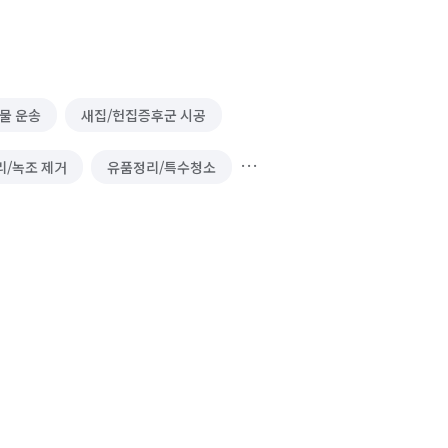
물 운송
새집/헌집증후군 시공
리/녹조 제거
유품정리/특수청소
닥트/환풍구 청소
이사청소/입주청소
핸드폰 구매
액자 제작
전자제품 수리
식기세척기 설치·수리
업소용 주방기구 구매
미술품 구매 및 렌탈
악기 제작
가구 이동/재배치