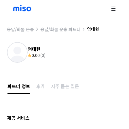
엄태현
용달/화물 운송
용달/화물 운송 파트너
엄태현
0.00
(
0
)
파트너 정보
후기
자주 묻는 질문
제공 서비스