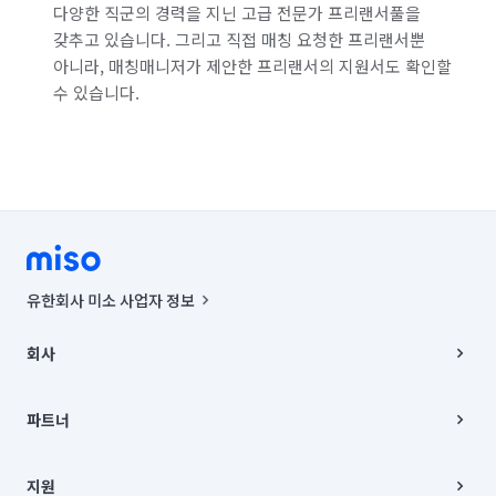
다양한 직군의 경력을 지닌 고급 전문가 프리랜서풀을
갖추고 있습니다. 그리고 직접 매칭 요청한 프리랜서뿐
아니라, 매칭매니저가 제안한 프리랜서의 지원서도 확인할
수 있습니다.
유한회사 미소 사업자 정보
사업자등록번호 : 291-87-00271 | 인허가번호 : 2016-3220163-14-5-
00019 |
회사
통신판매신고번호 : 2024-서울종로-1400(공정거래위원회 정보) |
대표이사 : CHING VICTOR COLUMBIA RHEE
회사소개
주소 | 본사: 서울특별시 종로구 율곡로 6(중학동, 트윈트리빌딩) B동 5층
채용
파트너
컨택센터 : 서울특별시 종로구 수송동 율곡로 24, 7층, 8층 미소
블로그
유한회사 미소는 통신판매중개자이며, 통신판매의 당사자가 아닙니다.
파트너 지원
상품, 상품정보, 거래에 관한 의무와 책임은 거래당사자에게 있습니다.
이사
지원