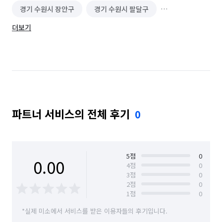
경기 수원시 장안구
경기 수원시 팔달구
더보기
경기 시흥시
경기 안산시 단원구
경기 안산시 상록구
경기 안성시
경기 안양시 동안구
경기 안양시 만안구
경기 오산시
경기 용인시 기흥구
파트너 서비스의 전체 후기
0
경기 용인시 수지구
경기 의왕시
경기 이천시
경기 평택시
경기 화성시
경기 화성시 동탄구
경기 화성시 효행구
경기 화성시 만세구
5
점
0
0.00
4
점
0
3
점
0
경기 화성시 병점구
2
점
0
1
점
0
*실제 미소에서 서비스를 받은 이용자들의 후기입니다.