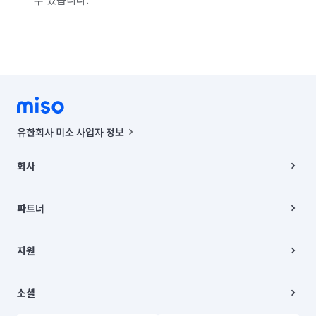
유한회사 미소 사업자 정보
사업자등록번호 : 291-87-00271 | 인허가번호 : 2016-3220163-14-5-
00019 |
회사
통신판매신고번호 : 2024-서울종로-1400(공정거래위원회 정보) |
대표이사 : CHING VICTOR COLUMBIA RHEE
회사소개
주소 | 본사: 서울특별시 종로구 율곡로 6(중학동, 트윈트리빌딩) B동 5층
채용
파트너
컨택센터 : 서울특별시 종로구 수송동 율곡로 24, 7층, 8층 미소
블로그
유한회사 미소는 통신판매중개자이며, 통신판매의 당사자가 아닙니다.
파트너 지원
상품, 상품정보, 거래에 관한 의무와 책임은 거래당사자에게 있습니다.
이사
지원
언론 보도 관련 문의:
contact@getmiso.com
이사 청소/입주 청소
대표번호: 1577-8808
고객센터
© 유한회사 미소. Miso, Inc. All Rights Reserved.
이용약관
소셜
개인정보처리방침