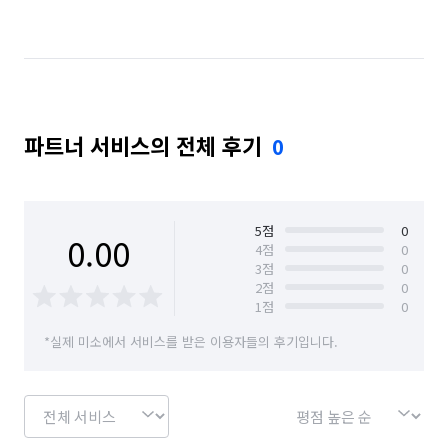
서울 마포구
서울 서대문구
서울 서초구
서울 성동구
서울 성북구
서울 송파구
서울 양천구
서울 영등포구
서울 용산구
파트너 서비스의 전체 후기
0
서울 은평구
서울 종로구
서울 중구
서울 중랑구
5
점
0
0.00
4
점
0
3
점
0
2
점
0
1
점
0
*실제 미소에서 서비스를 받은 이용자들의 후기입니다.