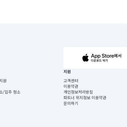
63-14-5-00019 |
지원
보) |
지원
고객센터
빌딩) B동 5층
이용약관
 미소
소/입주 청소
개인정보처리방침
 아닙니다.
파트너 위치정보 이용약관
게 있습니다.
문의하기