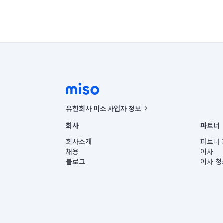
유한회사 미소 사업자 정보
사업자등록번호 : 291-87-00271 | 인허가번호 : 2016-32201
회사
파트너
통신판매신고번호 : 2024-서울종로-1400(공정거래위원회 정
대표이사 : CHING VICTOR COLUMBIA RHEE
회사소개
파트너 
주소 | 본사: 서울특별시 종로구 율곡로 6(중학동, 트윈트리
채용
이사
컨택센터 : 서울특별시 종로구 수송동 율곡로 24, 7층, 8층
블로그
이사 청
유한회사 미소는 통신판매중개자이며, 통신판매의 당사자가
상품, 상품정보, 거래에 관한 의무와 책임은 거래당사자에
언론 보도 관련 문의:
contact@getmiso.com
대표번호: 1577-8808
© 유한회사 미소. Miso, Inc. All Rights Reserved.