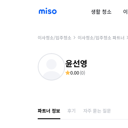
생활 청소
이
이사청소/입주청소
이사청소/입주청소 파트너
윤선영
0.00
(
0
)
파트너 정보
후기
자주 묻는 질문