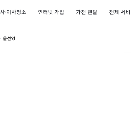
사·이사청소
인터넷 가입
가전 렌탈
전체 서비
윤선영