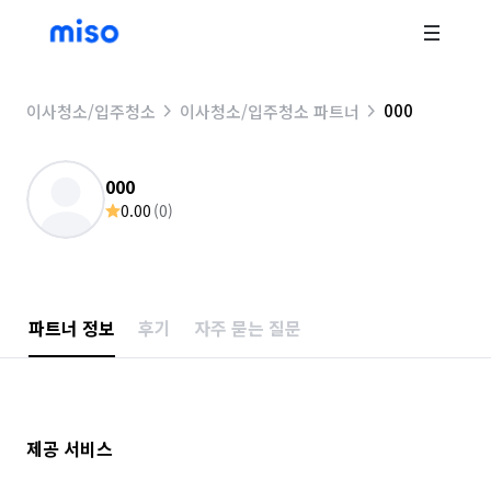
000
이사청소/입주청소
이사청소/입주청소 파트너
000
0.00
(
0
)
파트너 정보
후기
자주 묻는 질문
제공 서비스