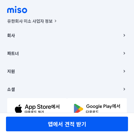
유한회사 미소 사업자 정보
사업자등록번호 : 291-87-00271 | 인허가번호 : 2016-3220163-14-5-
00019 |
회사
통신판매신고번호 : 2024-서울종로-1400(공정거래위원회 정보) |
대표이사 : CHING VICTOR COLUMBIA RHEE
회사소개
주소 | 본사: 서울특별시 종로구 율곡로 6(중학동, 트윈트리빌딩) B동 5층
채용
파트너
컨택센터 : 서울특별시 종로구 수송동 율곡로 24, 7층, 8층 미소
블로그
유한회사 미소는 통신판매중개자이며, 통신판매의 당사자가 아닙니다.
파트너 지원
상품, 상품정보, 거래에 관한 의무와 책임은 거래당사자에게 있습니다.
이사
지원
언론 보도 관련 문의:
contact@getmiso.com
이사 청소/입주 청소
대표번호: 1577-8808
고객센터
© 유한회사 미소. Miso, Inc. All Rights Reserved.
이용약관
소셜
개인정보처리방침
파트너 위치정보 이용약관
링크드인
문의하기
유튜브
앱에서 견적 받기