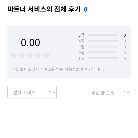
파트너 서비스의 전체 후기
0
5
점
0
0.00
4
점
0
3
점
0
2
점
0
1
점
0
*실제 미소에서 서비스를 받은 이용자들의 후기입니다.