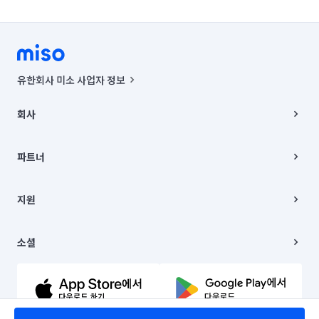
유한회사 미소 사업자 정보
사업자등록번호 : 291-87-00271 | 인허가번호 : 2016-3220163-14-5-
00019 |
회사
통신판매신고번호 : 2024-서울종로-1400(공정거래위원회 정보) |
대표이사 : CHING VICTOR COLUMBIA RHEE
회사소개
주소 | 본사: 서울특별시 종로구 율곡로 6(중학동, 트윈트리빌딩) B동 5층
채용
파트너
컨택센터 : 서울특별시 종로구 수송동 율곡로 24, 7층, 8층 미소
블로그
유한회사 미소는 통신판매중개자이며, 통신판매의 당사자가 아닙니다.
파트너 지원
상품, 상품정보, 거래에 관한 의무와 책임은 거래당사자에게 있습니다.
이사
지원
언론 보도 관련 문의:
contact@getmiso.com
이사 청소/입주 청소
대표번호: 1577-8808
고객센터
© 유한회사 미소. Miso, Inc. All Rights Reserved.
이용약관
소셜
개인정보처리방침
파트너 위치정보 이용약관
링크드인
문의하기
유튜브