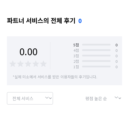
파트너 서비스의 전체 후기
0
5
점
0
0.00
4
점
0
3
점
0
2
점
0
1
점
0
*실제 미소에서 서비스를 받은 이용자들의 후기입니다.