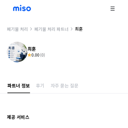
최훈
폐기물 처리
폐기물 처리 파트너
최훈
0.00
(
0
)
파트너 정보
후기
자주 묻는 질문
제공 서비스