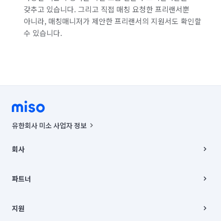
갖추고 있습니다. 그리고 직접 매칭 요청한 프리랜서뿐
아니라, 매칭매니저가 제안한 프리랜서의 지원서도 확인할
수 있습니다.
유한회사 미소 사업자 정보
사업자등록번호 : 291-87-00271 | 인허가번호 : 2016-3220163-14-5-
00019 |
회사
통신판매신고번호 : 2024-서울종로-1400(공정거래위원회 정보) |
대표이사 : CHING VICTOR COLUMBIA RHEE
회사소개
주소 | 본사: 서울특별시 종로구 율곡로 6(중학동, 트윈트리빌딩) B동 5층
채용
파트너
컨택센터 : 서울특별시 종로구 수송동 율곡로 24, 7층, 8층 미소
블로그
유한회사 미소는 통신판매중개자이며, 통신판매의 당사자가 아닙니다.
파트너 지원
상품, 상품정보, 거래에 관한 의무와 책임은 거래당사자에게 있습니다.
이사
지원
언론 보도 관련 문의:
contact@getmiso.com
이사 청소/입주 청소