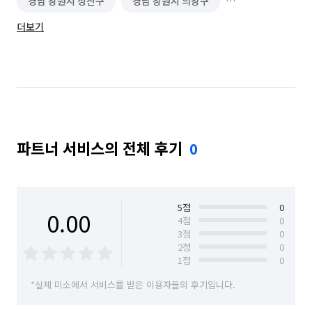
경남 창원시 성산구
경남 창원시 의창구
더보기
경남 창원시 진해구
경남 함양군
부산 강서구
부산 금정구
부산 기장군
부산 남구
부산 동구
부산 동래구
부산 부산진구
부산 북구
부산 사상구
부산 사하구
파트너 서비스의 전체 후기
0
부산 서구
부산 수영구
부산 연제구
부산 영도구
부산 중구
부산 해운대구
울산 남구
울산 동구
울산 북구
울산 울주군
5
점
0
0.00
4
점
0
3
점
0
울산 중구
2
점
0
1
점
0
*실제 미소에서 서비스를 받은 이용자들의 후기입니다.