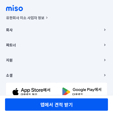
유한회사 미소 사업자 정보
사업자등록번호 : 291-87-00271 | 인허가번호 : 2016-3220163-14-5-
00019 |
회사
통신판매신고번호 : 2024-서울종로-1400(공정거래위원회 정보) |
대표이사 : CHING VICTOR COLUMBIA RHEE
회사소개
주소 | 본사: 서울특별시 종로구 율곡로 6(중학동, 트윈트리빌딩) B동 5층
채용
파트너
컨택센터 : 서울특별시 종로구 수송동 율곡로 24, 7층, 8층 미소
블로그
유한회사 미소는 통신판매중개자이며, 통신판매의 당사자가 아닙니다.
파트너 지원
상품, 상품정보, 거래에 관한 의무와 책임은 거래당사자에게 있습니다.
이사
지원
언론 보도 관련 문의:
contact@getmiso.com
이사 청소/입주 청소
대표번호: 1577-8808
고객센터
© 유한회사 미소. Miso, Inc. All Rights Reserved.
이용약관
소셜
개인정보처리방침
파트너 위치정보 이용약관
링크드인
문의하기
유튜브
앱에서 견적 받기