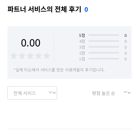
파트너 서비스의 전체 후기
0
5
점
0
0.00
4
점
0
3
점
0
2
점
0
1
점
0
*실제 미소에서 서비스를 받은 이용자들의 후기입니다.