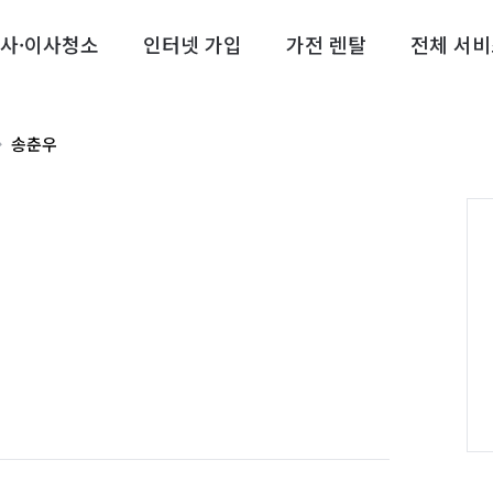
사·이사청소
인터넷 가입
가전 렌탈
전체 서비
송춘우