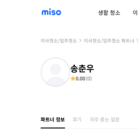
생활 청소
이
이사청소/입주청소
이사청소/입주청소 파트너
송춘우
0.00
(
0
)
파트너 정보
후기
자주 묻는 질문