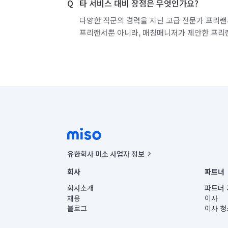
타 서비스 대비 장점은 무엇인가요?
다양한 직군의 경력을 지닌 고급 전문가 프리랜
프리랜서뿐 아니라, 매칭매니저가 제안한 프리
유한회사 미소 사업자 정보
사업자등록번호 : 291-87-00271 | 인허가번호 : 2016-32201
회사
파트너
통신판매신고번호 : 2024-서울종로-1400(공정거래위원회 정
대표이사 : CHING VICTOR COLUMBIA RHEE
회사소개
파트너 
주소 | 본사: 서울특별시 종로구 율곡로 6(중학동, 트윈트리
채용
이사
컨택센터 : 서울특별시 종로구 수송동 율곡로 24, 7층, 8층
블로그
이사 청
유한회사 미소는 통신판매중개자이며, 통신판매의 당사자가
상품, 상품정보, 거래에 관한 의무와 책임은 거래당사자에