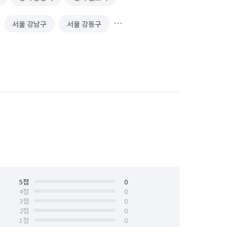
서울 강남구
서울 강동구
서울 광진구
서울 구로구
서울 동대문구
서울 동작구
서울 성동구
서울 성북구
서울 용산구
서울 은평구
인천 강화군
인천 계양구
인천 남구
인천 서구
5
점
인천 연수구
인천 옹진군
0
4
점
0
3
점
0
2
점
0
1
점
0