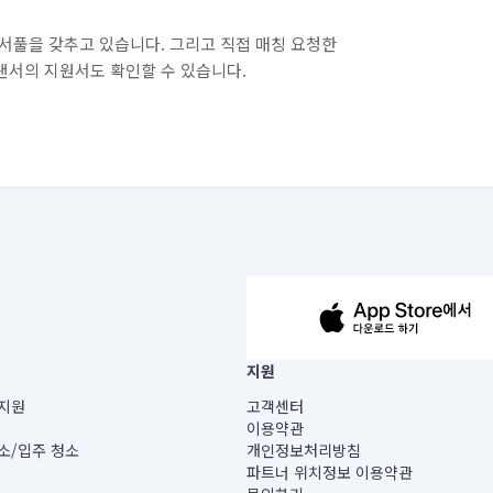
서풀을 갖추고 있습니다. 그리고 직접 매칭 요청한
랜서의 지원서도 확인할 수 있습니다.
63-14-5-00019 |
지원
보) |
지원
고객센터
빌딩) B동 5층
이용약관
 미소
소/입주 청소
개인정보처리방침
 아닙니다.
파트너 위치정보 이용약관
게 있습니다.