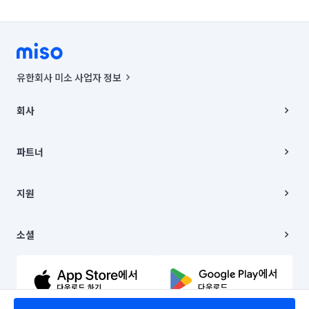
유한회사 미소 사업자 정보
사업자등록번호 : 291-87-00271 | 인허가번호 : 2016-3220163-14-5-
00019 |
회사
통신판매신고번호 : 2024-서울종로-1400(공정거래위원회 정보) |
대표이사 : CHING VICTOR COLUMBIA RHEE
회사소개
주소 | 본사: 서울특별시 종로구 율곡로 6(중학동, 트윈트리빌딩) B동 5층
채용
파트너
컨택센터 : 서울특별시 종로구 수송동 율곡로 24, 7층, 8층 미소
블로그
유한회사 미소는 통신판매중개자이며, 통신판매의 당사자가 아닙니다.
파트너 지원
상품, 상품정보, 거래에 관한 의무와 책임은 거래당사자에게 있습니다.
이사
지원
언론 보도 관련 문의:
contact@getmiso.com
이사 청소/입주 청소
대표번호: 1577-8808
고객센터
© 유한회사 미소. Miso, Inc. All Rights Reserved.
이용약관
소셜
개인정보처리방침
파트너 위치정보 이용약관
링크드인
문의하기
유튜브