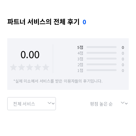
파트너 서비스의 전체 후기
0
5
점
0
0.00
4
점
0
3
점
0
2
점
0
1
점
0
*실제 미소에서 서비스를 받은 이용자들의 후기입니다.