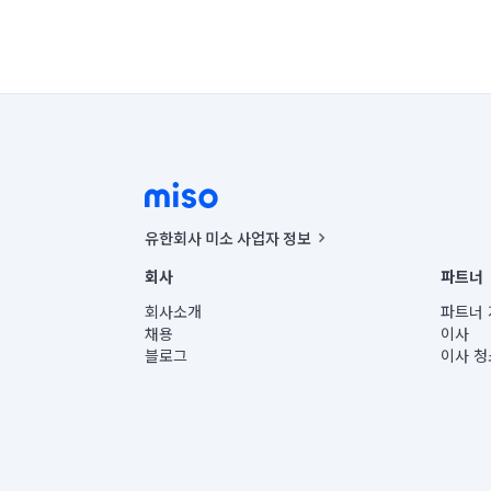
유한회사 미소 사업자 정보
사업자등록번호 : 291-87-00271 | 인허가번호 : 2016-32201
회사
파트너
통신판매신고번호 : 2024-서울종로-1400(공정거래위원회 정
대표이사 : CHING VICTOR COLUMBIA RHEE
회사소개
파트너 
주소 | 본사: 서울특별시 종로구 율곡로 6(중학동, 트윈트리
채용
이사
컨택센터 : 서울특별시 종로구 수송동 율곡로 24, 7층, 8층
블로그
이사 청
유한회사 미소는 통신판매중개자이며, 통신판매의 당사자가
상품, 상품정보, 거래에 관한 의무와 책임은 거래당사자에
언론 보도 관련 문의:
contact@getmiso.com
대표번호: 1577-8808
© 유한회사 미소. Miso, Inc. All Rights Reserved.