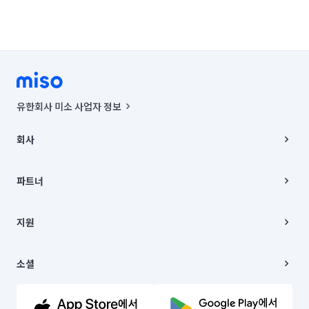
유한회사 미소 사업자 정보
사업자등록번호 : 291-87-00271 | 인허가번호 : 2016-3220163-14-5-
00019 |
회사
통신판매신고번호 : 2024-서울종로-1400(공정거래위원회 정보) |
대표이사 : CHING VICTOR COLUMBIA RHEE
회사소개
주소 | 본사: 서울특별시 종로구 율곡로 6(중학동, 트윈트리빌딩) B동 5층
채용
파트너
컨택센터 : 서울특별시 종로구 수송동 율곡로 24, 7층, 8층 미소
블로그
유한회사 미소는 통신판매중개자이며, 통신판매의 당사자가 아닙니다.
파트너 지원
상품, 상품정보, 거래에 관한 의무와 책임은 거래당사자에게 있습니다.
이사
지원
언론 보도 관련 문의:
contact@getmiso.com
이사 청소/입주 청소
대표번호: 1577-8808
고객센터
© 유한회사 미소. Miso, Inc. All Rights Reserved.
이용약관
소셜
개인정보처리방침
파트너 위치정보 이용약관
링크드인
문의하기
유튜브