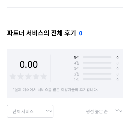
파트너 서비스의 전체 후기
0
5
점
0
0.00
4
점
0
3
점
0
2
점
0
1
점
0
*실제 미소에서 서비스를 받은 이용자들의 후기입니다.