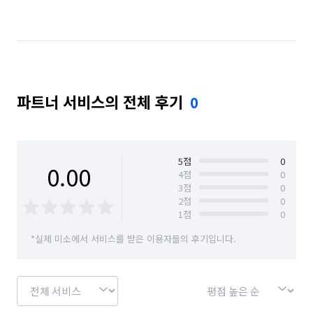
서울 마포구
서울 서대문구
서울 서초구
서울 성동구
서울 성북구
서울 송파구
서울 양천구
서울 영등포구
서울 용산구
파트너 서비스의 전체 후기
0
서울 은평구
서울 종로구
서울 중구
서울 중랑구
5
점
0
0.00
4
점
0
3
점
0
2
점
0
1
점
0
*실제 미소에서 서비스를 받은 이용자들의 후기입니다.