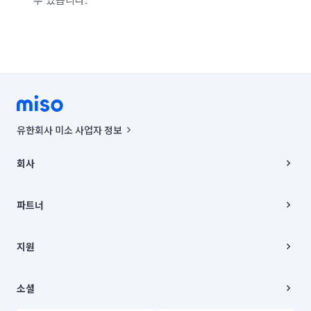
유한회사 미소 사업자 정보
사업자등록번호 : 291-87-00271 | 인허가번호 : 2016-3220163-14-5-
00019 |
회사
통신판매신고번호 : 2024-서울종로-1400(공정거래위원회 정보) |
대표이사 : CHING VICTOR COLUMBIA RHEE
회사소개
주소 | 본사: 서울특별시 종로구 율곡로 6(중학동, 트윈트리빌딩) B동 5층
채용
파트너
컨택센터 : 서울특별시 종로구 수송동 율곡로 24, 7층, 8층 미소
블로그
유한회사 미소는 통신판매중개자이며, 통신판매의 당사자가 아닙니다.
파트너 지원
상품, 상품정보, 거래에 관한 의무와 책임은 거래당사자에게 있습니다.
이사
지원
언론 보도 관련 문의:
contact@getmiso.com
이사 청소/입주 청소
대표번호: 1577-8808
고객센터
© 유한회사 미소. Miso, Inc. All Rights Reserved.
이용약관
소셜
개인정보처리방침