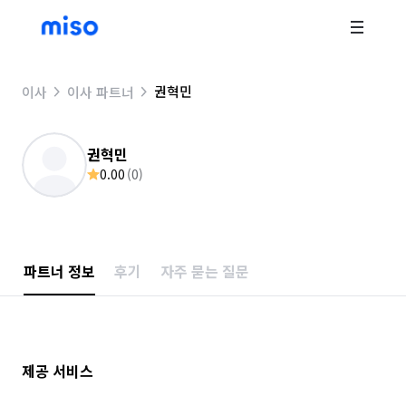
권혁민
이사
이사 파트너
권혁민
0.00
(
0
)
파트너 정보
후기
자주 묻는 질문
제공 서비스