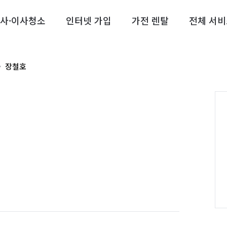
사·이사청소
인터넷 가입
가전 렌탈
전체 서비
장철호