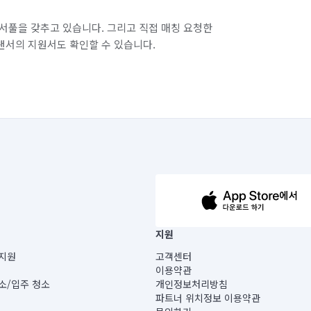
서풀을 갖추고 있습니다. 그리고 직접 매칭 요청한
랜서의 지원서도 확인할 수 있습니다.
63-14-5-00019 |
지원
보) |
지원
고객센터
빌딩) B동 5층
이용약관
 미소
소/입주 청소
개인정보처리방침
 아닙니다.
파트너 위치정보 이용약관
게 있습니다.