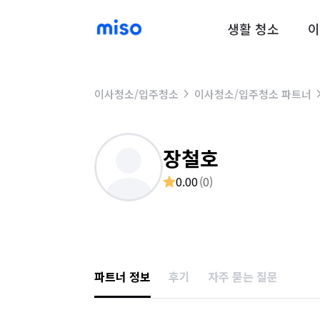
생활 청소
이
이사청소/입주청소
이사청소/입주청소 파트너
장철호
0.00
(
0
)
파트너 정보
후기
자주 묻는 질문