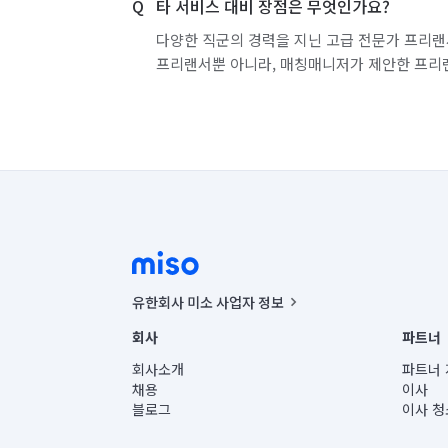
타 서비스 대비 장점은 무엇인가요?
다양한 직군의 경력을 지닌 고급 전문가 프리랜
프리랜서뿐 아니라, 매칭매니저가 제안한 프리
유한회사 미소 사업자 정보
사업자등록번호 : 291-87-00271 | 인허가번호 : 2016-32201
회사
파트너
통신판매신고번호 : 2024-서울종로-1400(공정거래위원회 정
대표이사 : CHING VICTOR COLUMBIA RHEE
회사소개
파트너 
주소 | 본사: 서울특별시 종로구 율곡로 6(중학동, 트윈트리
채용
이사
컨택센터 : 서울특별시 종로구 수송동 율곡로 24, 7층, 8층
블로그
이사 청
유한회사 미소는 통신판매중개자이며, 통신판매의 당사자가
상품, 상품정보, 거래에 관한 의무와 책임은 거래당사자에