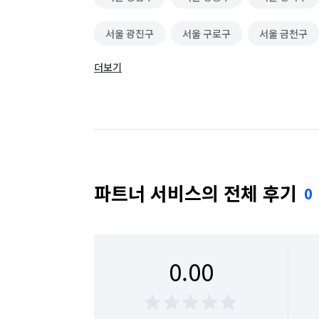
서울 광진구
서울 구로구
서울 금천구
더보기
서울 동대문구
서울 동작구
서울 마포구
서울 성동구
서울 성북구
서울 송파구
서울 용산구
서울 은평구
서울 종로구
파트너 서비스의 전체 후기
0
0.00