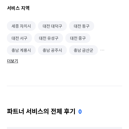
서비스 지역
세종 자치시
대전 대덕구
대전 동구
대전 서구
대전 유성구
대전 중구
충남 계룡시
충남 공주시
충남 금산군
더보기
충남 논산시
충남 아산시
충북 보은군
충북 영동군
충북 옥천군
충북 음성군
충북 청주시 상당구
충북 청주시 서원구
충북 청주시 청원구
충북 청주시 흥덕구
파트너 서비스의 전체 후기
0